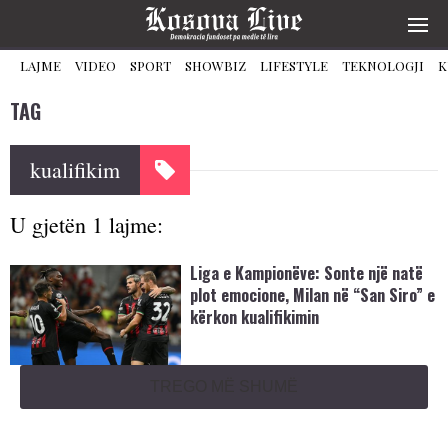
LAJME
VIDEO
SPORT
SHOWBIZ
LIFESTYLE
TEKNOLOGJI
K
TAG
kualifikim
U gjetën 1 lajme:
Liga e Kampionëve: Sonte një natë
plot emocione, Milan në “San Siro” e
kërkon kualifikimin
TREGO MË SHUMË