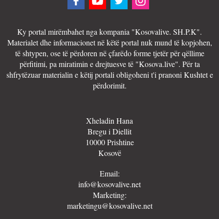
Ky portal mirëmbahet nga kompania "Kosovalive. SH.P.K".
Materialet dhe informacionet në këtë portal nuk mund të kopjohen,
të shtypen, ose të përdoren në çfarëdo forme tjetër për qëllime
përfitimi, pa miratimin e drejtuesve të "Kosova.live". Për ta
shfrytëzuar materialin e këtij portali obligoheni t'i pranoni Kushtet e
përdorimit.
Xheladin Hana
Bregu i Diellit
10000 Prishtine
Kosovë
Email:
info@kosovalive.net
Marketing:
marketingu@kosovalive.net