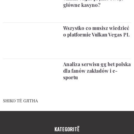
główne kasyno?
Wszystko co musisz wiedzieć
o platformie Vulkan Vegas PL
Analiza serwisu gg bet polska
dla fanów zakładów i e-
sportu
SHIKO TË GJITHA
KATEGORITË