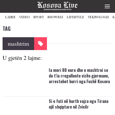
LAJME
VIDEO
SPORT
SHOWBIZ
LIFESTYLE
TEKNOLOGJI
K
TAG
mashtrim
U gjetën 2 lajme:
Ia mori 80 euro dhe e mashtroi se
do t’ia rregullonte vizën gjermane,
arrestohet burri nga Fushë Kosova
Si e futi në kurth vajza nga Tirana
një shqiptare në Zvicër