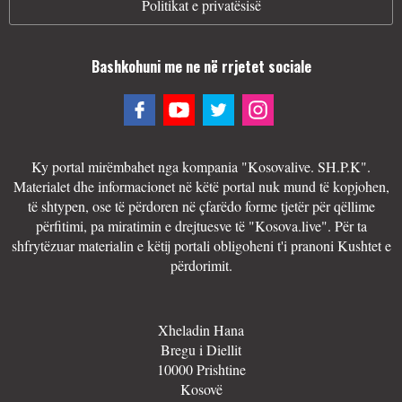
Politikat e privatësisë
Bashkohuni me ne në rrjetet sociale
Ky portal mirëmbahet nga kompania "Kosovalive. SH.P.K".
Materialet dhe informacionet në këtë portal nuk mund të kopjohen,
të shtypen, ose të përdoren në çfarëdo forme tjetër për qëllime
përfitimi, pa miratimin e drejtuesve të "Kosova.live". Për ta
shfrytëzuar materialin e këtij portali obligoheni t'i pranoni Kushtet e
përdorimit.
Xheladin Hana
Bregu i Diellit
10000 Prishtine
Kosovë