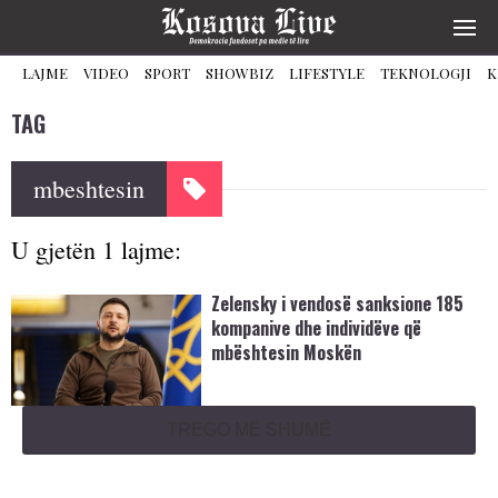
LAJME
VIDEO
SPORT
SHOWBIZ
LIFESTYLE
TEKNOLOGJI
K
TAG
mbeshtesin
U gjetën 1 lajme:
Zelensky i vendosë sanksione 185
kompanive dhe individëve që
mbështesin Moskën
TREGO MË SHUMË