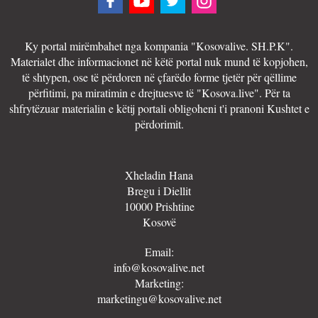
Ky portal mirëmbahet nga kompania "Kosovalive. SH.P.K".
Materialet dhe informacionet në këtë portal nuk mund të kopjohen,
të shtypen, ose të përdoren në çfarëdo forme tjetër për qëllime
përfitimi, pa miratimin e drejtuesve të "Kosova.live". Për ta
shfrytëzuar materialin e këtij portali obligoheni t'i pranoni Kushtet e
përdorimit.
Xheladin Hana
Bregu i Diellit
10000 Prishtine
Kosovë
Email:
info@kosovalive.net
Marketing:
marketingu@kosovalive.net