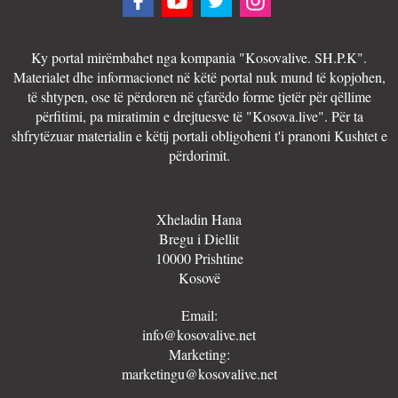
Ky portal mirëmbahet nga kompania "Kosovalive. SH.P.K".
Materialet dhe informacionet në këtë portal nuk mund të kopjohen,
të shtypen, ose të përdoren në çfarëdo forme tjetër për qëllime
përfitimi, pa miratimin e drejtuesve të "Kosova.live". Për ta
shfrytëzuar materialin e këtij portali obligoheni t'i pranoni Kushtet e
përdorimit.
Xheladin Hana
Bregu i Diellit
10000 Prishtine
Kosovë
Email:
info@kosovalive.net
Marketing:
marketingu@kosovalive.net