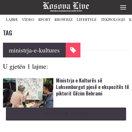
LAJME
VIDEO
SPORT
SHOWBIZ
LIFESTYLE
TEKNOLOGJI
K
TAG
ministrja-e-kultures
U gjetën 1 lajme:
Ministrja e Kulturës së
Luksemburgut pjesë e ekspozitës të
piktorit Gëzim Behrami
TREGO MË SHUMË