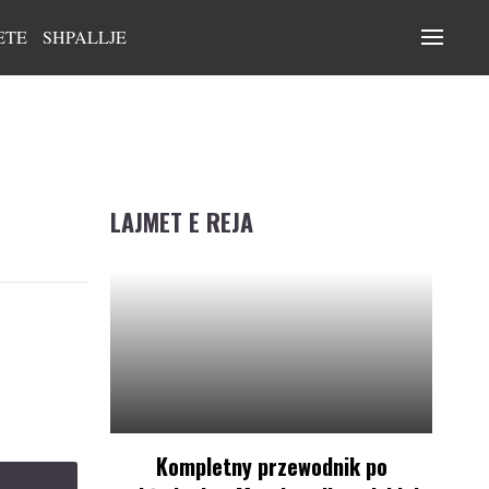
ETE
SHPALLJE
LAJMET E REJA
Kompletny przewodnik po