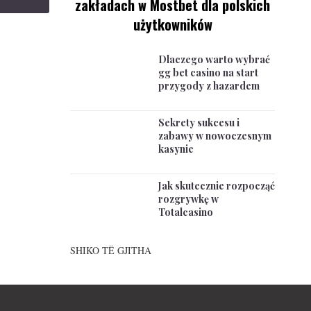
zakładach w Mostbet dla polskich
użytkowników
Dlaczego warto wybrać
gg bet casino na start
przygody z hazardem
Sekrety sukcesu i
zabawy w nowoczesnym
kasynie
Jak skutecznie rozpocząć
rozgrywkę w
Totalcasino
SHIKO TË GJITHA