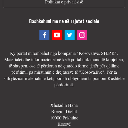
Politikat e privatësisë
Bashkohuni me ne në rrjetet sociale
Ky portal mirëmbahet nga kompania "Kosovalive. SH.P.K".
Materialet dhe informacionet në këtë portal nuk mund të kopjohen,
të shtypen, ose të përdoren në çfarëdo forme tjetër për qëllime
përfitimi, pa miratimin e drejtuesve të "Kosova.live". Për ta
shfrytëzuar materialin e këtij portali obligoheni t'i pranoni Kushtet e
përdorimit.
Xheladin Hana
Bregu i Diellit
10000 Prishtine
Kosovë