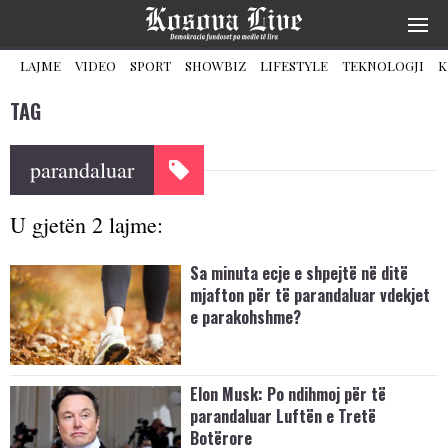
LAJME
VIDEO
SPORT
SHOWBIZ
LIFESTYLE
TEKNOLOGJI
K
TAG
parandaluar
U gjetën 2 lajme:
Sa minuta ecje e shpejtë në ditë
mjafton për të parandaluar vdekjet
e parakohshme?
Elon Musk: Po ndihmoj për të
parandaluar Luftën e Tretë
Botërore