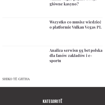
główne kasyno?
Wszystko co musisz wiedzieć
o platformie Vulkan Vegas PL
Analiza serwisu gg bet polska
dla fanów zakładów i e-
sportu
SHIKO TË GJITHA
KATEGORITË