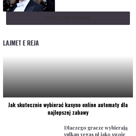
TREGO MË SHUMË
LAJMET E REJA
Jak skutecznie wybierać kasyno online automaty dla
najlepszej zabawy
Dlaczego gracze wybierają
vulkan vegas pl jako swoje