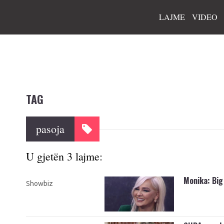
LAJME
VIDEO
TAG
pasoja
U gjetën 3 lajme:
Monika: Big
Showbiz