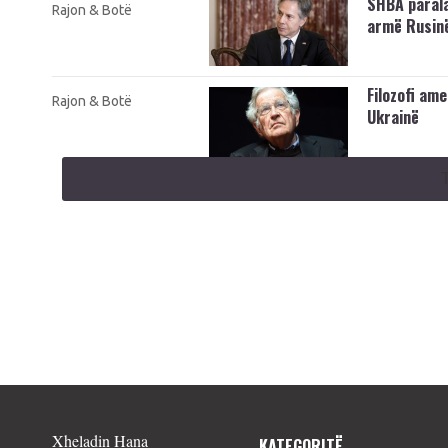
SHBA parala
Rajon & Botë
armë Rusin
Filozofi ame
Rajon & Botë
Ukrainë
Xheladin Hana
KATEGORITË