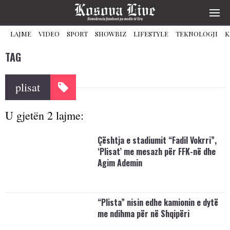
LAJME
VIDEO
SPORT
SHOWBIZ
LIFESTYLE
TEKNOLOGJI
K
TAG
plisat
U gjetën 2 lajme:
Çështja e stadiumit “Fadil Vokrri”,
‘Plisat’ me mesazh për FFK-në dhe
Agim Ademin
“Plista” nisin edhe kamionin e dytë
me ndihma për në Shqipëri