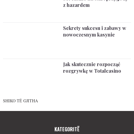
z hazardem
Sekrety sukcesu i zabawy w
nowoczesnym kasynie
Jak skutecznie rozpocząć
rozgrywkę w Totalcasino
SHIKO TË GJITHA
KATEGORITË