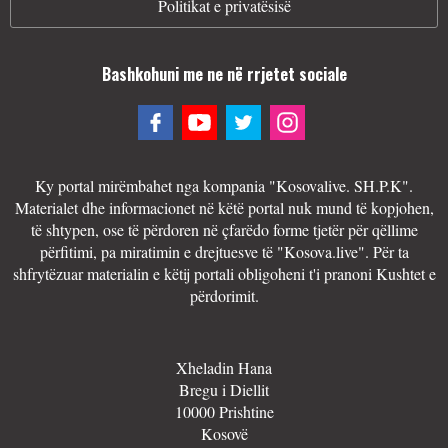
Politikat e privatësisë
Bashkohuni me ne në rrjetet sociale
Ky portal mirëmbahet nga kompania "Kosovalive. SH.P.K".
Materialet dhe informacionet në këtë portal nuk mund të kopjohen,
të shtypen, ose të përdoren në çfarëdo forme tjetër për qëllime
përfitimi, pa miratimin e drejtuesve të "Kosova.live". Për ta
shfrytëzuar materialin e këtij portali obligoheni t'i pranoni Kushtet e
përdorimit.
Xheladin Hana
Bregu i Diellit
10000 Prishtine
Kosovë