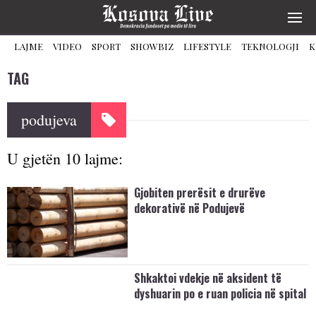
LAJME
VIDEO
SPORT
SHOWBIZ
LIFESTYLE
TEKNOLOGJI
K
TAG
podujeva
U gjetën 10 lajme:
Gjobiten prerësit e drurëve
dekorativë në Podujevë
Shkaktoi vdekje në aksident të
dyshuarin po e ruan policia në spital