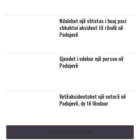
Ndalohet një shtetas i huaj pasi
shkaktoi aksident të rëndë në
Podujevë
Gjendet i vdekur një person në
Podujevë
Vetëaksidentohet një veturë në
Podujevë, dy të lënduar
TREGO MË SHUMË