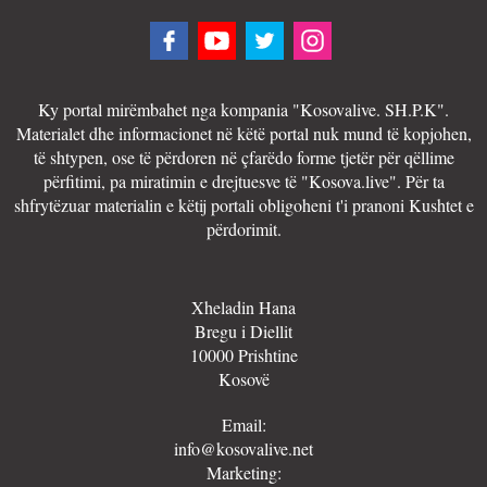
Ky portal mirëmbahet nga kompania "Kosovalive. SH.P.K".
Materialet dhe informacionet në këtë portal nuk mund të kopjohen,
të shtypen, ose të përdoren në çfarëdo forme tjetër për qëllime
përfitimi, pa miratimin e drejtuesve të "Kosova.live". Për ta
shfrytëzuar materialin e këtij portali obligoheni t'i pranoni Kushtet e
përdorimit.
Xheladin Hana
Bregu i Diellit
10000 Prishtine
Kosovë
Email:
info@kosovalive.net
Marketing: