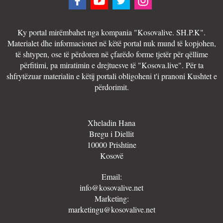
Ky portal mirëmbahet nga kompania "Kosovalive. SH.P.K".
Materialet dhe informacionet në këtë portal nuk mund të kopjohen,
të shtypen, ose të përdoren në çfarëdo forme tjetër për qëllime
përfitimi, pa miratimin e drejtuesve të "Kosova.live". Për ta
shfrytëzuar materialin e këtij portali obligoheni t'i pranoni Kushtet e
përdorimit.
Xheladin Hana
Bregu i Diellit
10000 Prishtine
Kosovë
Email:
info@kosovalive.net
Marketing:
marketingu@kosovalive.net