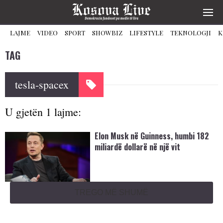
LAJME
VIDEO
SPORT
SHOWBIZ
LIFESTYLE
TEKNOLOGJI
K
TAG
tesla-spacex
U gjetën 1 lajme:
Elon Musk në Guinness, humbi 182
miliardë dollarë në një vit
TREGO MË SHUMË