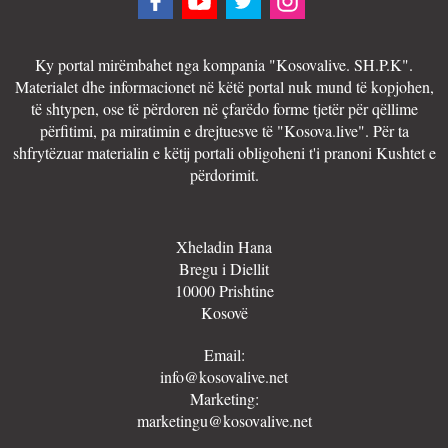
Ky portal mirëmbahet nga kompania "Kosovalive. SH.P.K".
Materialet dhe informacionet në këtë portal nuk mund të kopjohen,
të shtypen, ose të përdoren në çfarëdo forme tjetër për qëllime
përfitimi, pa miratimin e drejtuesve të "Kosova.live". Për ta
shfrytëzuar materialin e këtij portali obligoheni t'i pranoni Kushtet e
përdorimit.
Xheladin Hana
Bregu i Diellit
10000 Prishtine
Kosovë
Email:
info@kosovalive.net
Marketing:
marketingu@kosovalive.net