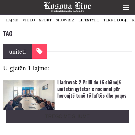
LAJME
VIDEO
SPORT
SHOWBIZ
LIFESTYLE
TEKNOLOGJI
K
TAG
uniteti
U gjetën 1 lajme:
Lladrovci: 2 Prilli do të shënojë
unitetin qytetar e nacional për
heronjtë tanë të luftës dhe paqes
TREGO MË SHUMË