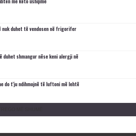
 ditën me këto ushqime
 nuk duhet të vendosen në frigorifer
ë duhet shmangur nëse keni alergji në
e do t’ju ndihmojnë të luftoni më lehtë
TREGO MË SHUMË