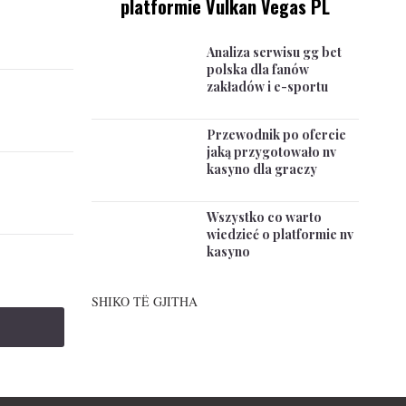
platformie Vulkan Vegas PL
Analiza serwisu gg bet
polska dla fanów
zakładów i e-sportu
Przewodnik po ofercie
jaką przygotowało nv
kasyno dla graczy
Wszystko co warto
wiedzieć o platformie nv
kasyno
SHIKO TË GJITHA