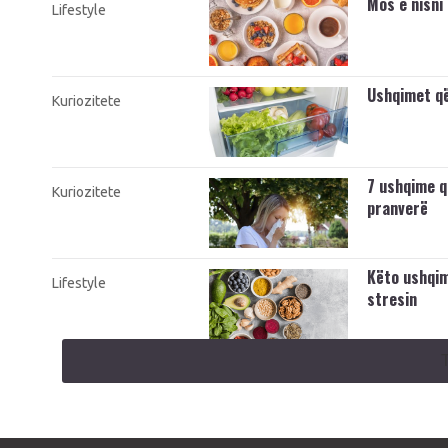
Mos e nisni
Lifestyle
Ushqimet që
Kuriozitete
7 ushqime q
Kuriozitete
pranverë
Këto ushqim
Lifestyle
stresin