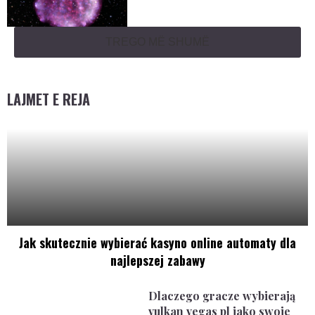
TREGO MË SHUMË
LAJMET E REJA
Jak skutecznie wybierać kasyno online automaty dla
najlepszej zabawy
Dlaczego gracze wybierają
vulkan vegas pl jako swoje