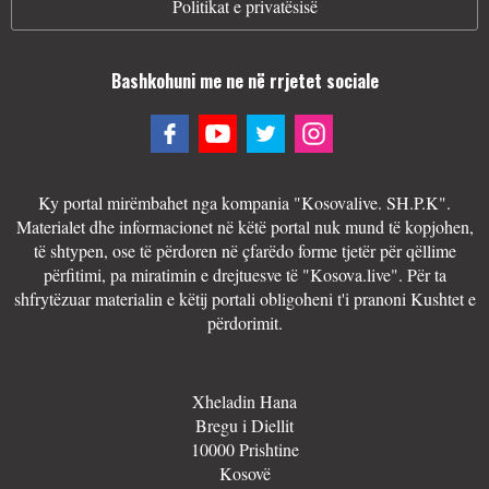
Politikat e privatësisë
Bashkohuni me ne në rrjetet sociale
Ky portal mirëmbahet nga kompania "Kosovalive. SH.P.K".
Materialet dhe informacionet në këtë portal nuk mund të kopjohen,
të shtypen, ose të përdoren në çfarëdo forme tjetër për qëllime
përfitimi, pa miratimin e drejtuesve të "Kosova.live". Për ta
shfrytëzuar materialin e këtij portali obligoheni t'i pranoni Kushtet e
përdorimit.
Xheladin Hana
Bregu i Diellit
10000 Prishtine
Kosovë