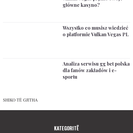
główne kasyno?
Wszystko co musisz wiedzieć
o platformie Vulkan Vegas PL
Analiza serwisu gg bet polska
dla fanów zakładów i e-
sportu
SHIKO TË GJITHA
KATEGORITË