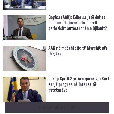
Gagica (AAK): Edhe sa jetë duhet
humbur që Qeveria ta marrë
seriozisht autostradën e Gjilanit?
AAK në mbështetje të Marshit për
Drejtësi
Lekaj: Gjatë 2 viteve qeverisje Kurti,
asnjë progres në interes të
qytetarëve
TREGO MË SHUMË