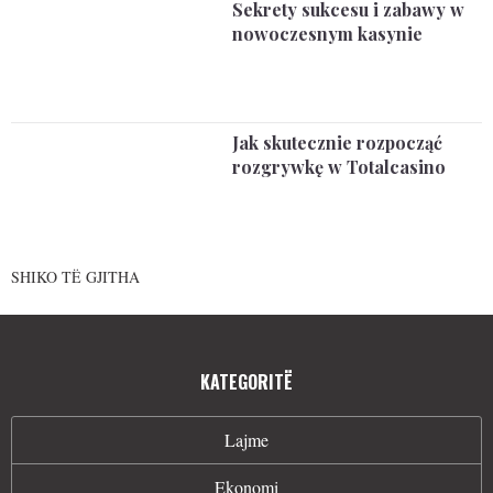
Sekrety sukcesu i zabawy w
nowoczesnym kasynie
Jak skutecznie rozpocząć
rozgrywkę w Totalcasino
SHIKO TË GJITHA
KATEGORITË
Lajme
Ekonomi