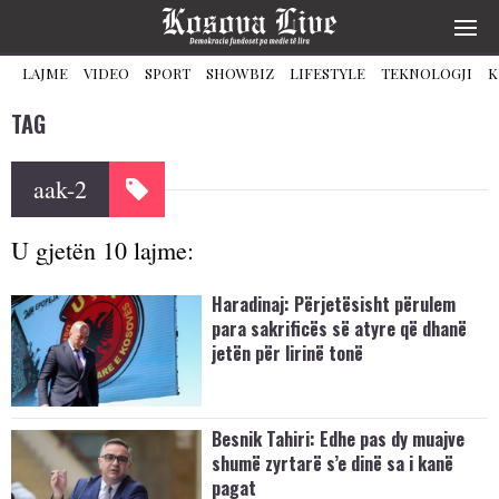
LAJME
VIDEO
SPORT
SHOWBIZ
LIFESTYLE
TEKNOLOGJI
K
TAG
aak-2
U gjetën 10 lajme:
Haradinaj: Përjetësisht përulem
para sakrificës së atyre që dhanë
jetën për lirinë tonë
Besnik Tahiri: Edhe pas dy muajve
shumë zyrtarë s’e dinë sa i kanë
pagat