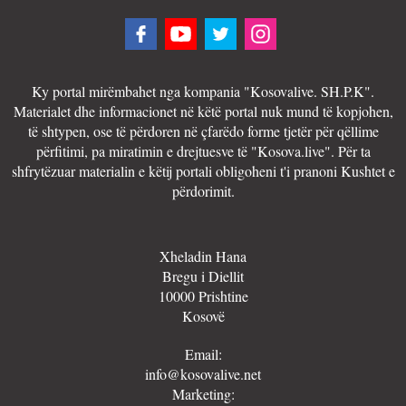
Ky portal mirëmbahet nga kompania "Kosovalive. SH.P.K".
Materialet dhe informacionet në këtë portal nuk mund të kopjohen,
të shtypen, ose të përdoren në çfarëdo forme tjetër për qëllime
përfitimi, pa miratimin e drejtuesve të "Kosova.live". Për ta
shfrytëzuar materialin e këtij portali obligoheni t'i pranoni Kushtet e
përdorimit.
Xheladin Hana
Bregu i Diellit
10000 Prishtine
Kosovë
Email:
info@kosovalive.net
Marketing: