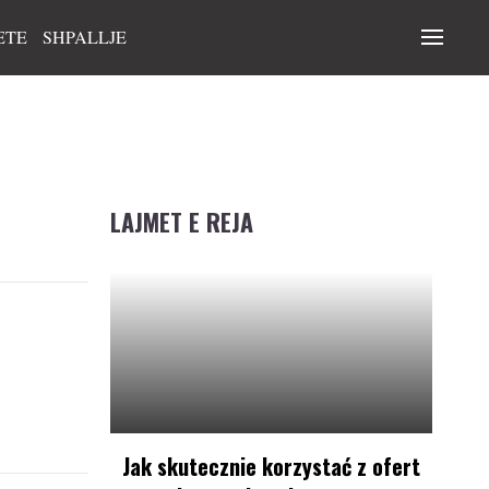
ETE
SHPALLJE
LAJMET E REJA
Jak skutecznie korzystać z ofert