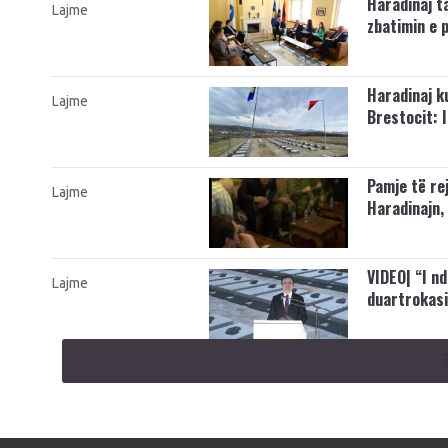
Haradinaj t
Lajme
zbatimin e p
Haradinaj k
Lajme
Brestocit: 
Pamje të re
Lajme
Haradinajn,
VIDEO| “I n
Lajme
duartrokasi