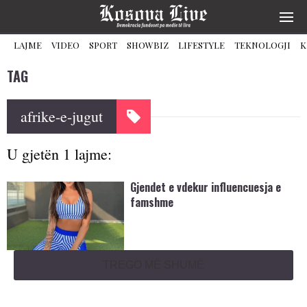
LAJME
VIDEO
SPORT
SHOWBIZ
LIFESTYLE
TEKNOLOGJI
K
TAG
afrike-e-jugut
U gjetën 1 lajme:
Gjendet e vdekur influencuesja e
famshme
TREGO MË SHUMË