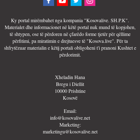
Ky portal mirëmbahet nga kompania "Kosovalive. SH.P.K".
Materialet dhe informacionet në këtë portal nuk mund të kopjohen,
të shtypen, ose të përdoren në çfarëdo forme tjetër për qëllime
përfitimi, pa miratimin e drejtuesve të "Kosova.live". Për ta
shfrytëzuar materialin e këtij portali obligoheni t'i pranoni Kushtet e
përdorimit.
Xheladin Hana
Bregu i Diellit
10000 Prishtine
Kosovë
Email:
info@kosovalive.net
Marketing:
marketingu@kosovalive.net