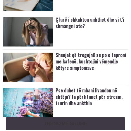
Çfarë i shkakton ankthet dhe si t’i
shmangni ato?
Shenjat që tregojnë se po e teproni
me kafenë, kushtojini vëmendje
këtyre simptomave
Pse duhet të mbani livandon në
shtëpi? Ja përfitimet për stresin,
trurin dhe ankthin
TREGO MË SHUMË