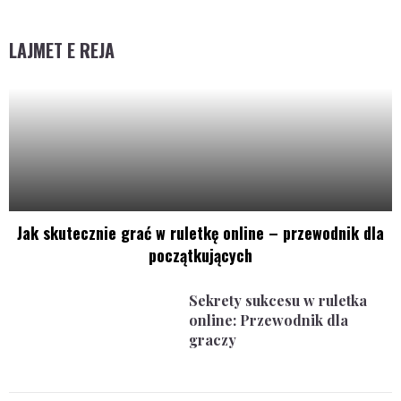
LAJMET E REJA
Jak skutecznie grać w ruletkę online – przewodnik dla
początkujących
Sekrety sukcesu w ruletka
online: Przewodnik dla
graczy