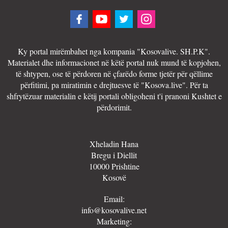
Ky portal mirëmbahet nga kompania "Kosovalive. SH.P.K".
Materialet dhe informacionet në këtë portal nuk mund të kopjohen,
të shtypen, ose të përdoren në çfarëdo forme tjetër për qëllime
përfitimi, pa miratimin e drejtuesve të "Kosova.live". Për ta
shfrytëzuar materialin e këtij portali obligoheni t'i pranoni Kushtet e
përdorimit.
Xheladin Hana
Bregu i Diellit
10000 Prishtine
Kosovë
Email:
info@kosovalive.net
Marketing: