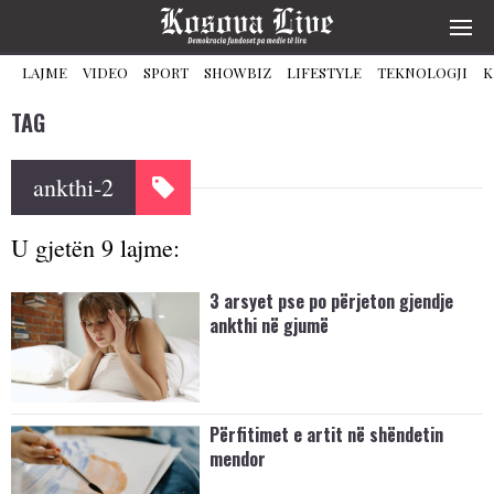
LAJME
VIDEO
SPORT
SHOWBIZ
LIFESTYLE
TEKNOLOGJI
K
TAG
ankthi-2
U gjetën 9 lajme:
3 arsyet pse po përjeton gjendje
ankthi në gjumë
Përfitimet e artit në shëndetin
mendor