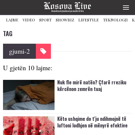
LAJME
VIDEO
SPORT
SHOWBIZ
LIFESTYLE
TEKNOLOGJI
K
TAG
gjumi-2
U gjetën 10 lajme:
Nuk fle mirë natën? Çfarë rreziku
kërcënon zemrën tuaj
Këto ushqime do t’ju ndihmojnë të
luftoni lodhjen në mënyrë efektive