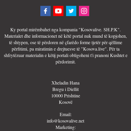
Ky portal mirëmbahet nga kompania "Kosovalive. SH.P.K".
Materialet dhe informacionet në këtë portal nuk mund të kopjohen,
të shtypen, ose të përdoren në çfarëdo forme tjetër për qëllime
përfitimi, pa miratimin e drejtuesve të "Kosova.live". Për ta
shfrytëzuar materialin e këtij portali obligoheni t'i pranoni Kushtet e
përdorimit.
Xheladin Hana
Bregu i Diellit
10000 Prishtine
Kosovë
Email:
info@kosovalive.net
Marketing: