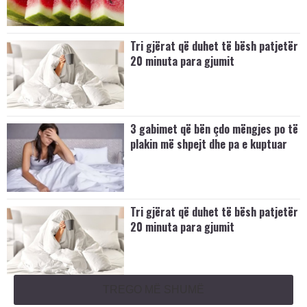
Tri gjërat që duhet të bësh patjetër
20 minuta para gjumit
3 gabimet që bën çdo mëngjes po të
plakin më shpejt dhe pa e kuptuar
Tri gjërat që duhet të bësh patjetër
20 minuta para gjumit
TREGO MË SHUMË