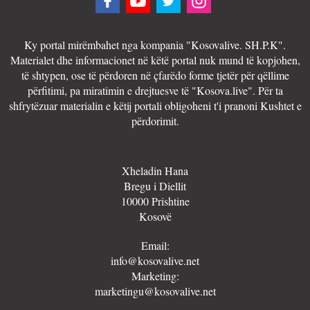
Ky portal mirëmbahet nga kompania "Kosovalive. SH.P.K".
Materialet dhe informacionet në këtë portal nuk mund të kopjohen,
të shtypen, ose të përdoren në çfarëdo forme tjetër për qëllime
përfitimi, pa miratimin e drejtuesve të "Kosova.live". Për ta
shfrytëzuar materialin e këtij portali obligoheni t'i pranoni Kushtet e
përdorimit.
Xheladin Hana
Bregu i Diellit
10000 Prishtine
Kosovë
Email:
info@kosovalive.net
Marketing:
marketingu@kosovalive.net