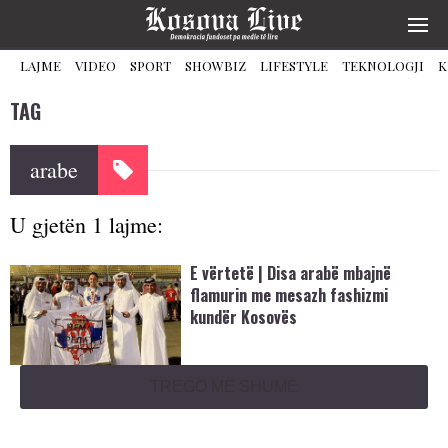
LAJME
VIDEO
SPORT
SHOWBIZ
LIFESTYLE
TEKNOLOGJI
K
TAG
arabe
U gjetën 1 lajme:
E vërtetë | Disa arabë mbajnë
flamurin me mesazh fashizmi
kundër Kosovës
TREGO MË SHUMË