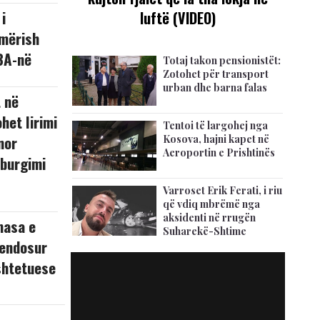
i
luftë (VIDEO)
hmërish
BA-në
Totaj takon pensionistët:
Zotohet për transport
urban dhe barna falas
 në
het lirimi
Tentoi të largohej nga
nor
Kosova, hajni kapet në
Aeroportin e Prishtinës
aburgimi
Varroset Erik Ferati, i riu
që vdiq mbrëmë nga
aksidenti në rrugën
masa e
Suharekë-Shtime
endosur
shtetuese