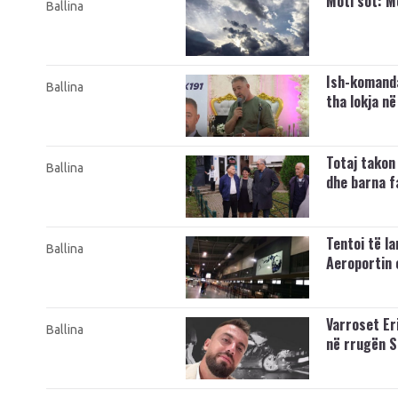
Moti sot: M
Ballina
Ish-komandan
Ballina
tha lokja në
Totaj takon
Ballina
dhe barna f
Tentoi të l
Ballina
Aeroportin 
Varroset Eri
Ballina
në rrugën 