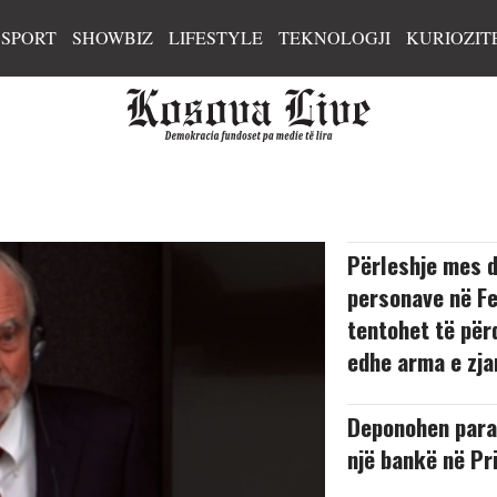
SPORT
SHOWBIZ
LIFESTYLE
TEKNOLOGJI
KURIOZIT
Përleshje mes d
personave në Fe
tentohet të për
edhe arma e zja
Deponohen para
një bankë në Pr