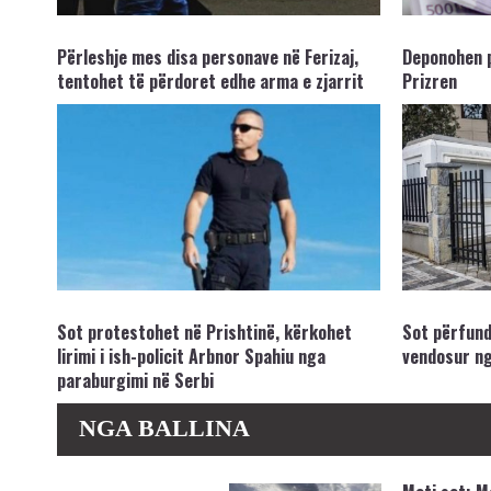
Përleshje mes disa personave në Ferizaj,
Deponohen p
tentohet të përdoret edhe arma e zjarrit
Prizren
Sot protestohet në Prishtinë, kërkohet
Sot përfun
lirimi i ish-policit Arbnor Spahiu nga
vendosur n
paraburgimi në Serbi
NGA BALLINA