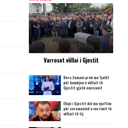
Varroset vëllai i Gjestit
Bora Zemani prek me fjalët
për humbjen e vëllait të
Gjestit gjatë emisionit
Ekipi i Gjestit del me njoftim
për ceremoninë e varrimit të
vëllait të tij