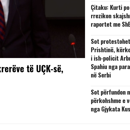
Çitaku: Kurti po 
rrezikon skajs
raportet me Sh
Sot protestohet
Prishtinë, kërko
i ish-policit Arb
krerëve të UÇK-së,
Spahiu nga par
në Serbi
Sot përfundon 
përkohshme e v
nga Gjykata Ku