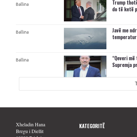
Trump thotë
Ballina
do të ketë 
Javë me ndr
Ballina
temperatura
“Qeveri më 
Ballina
Supremja pr
Xheladin Hana
KATEGORITË
Bregu i Diellit