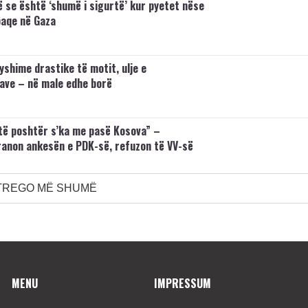
 se është ‘shumë i sigurtë’ kur pyetet nëse
paqe në Gaza
yshime drastike të motit, ulje e
ve – në male edhe borë
të poshtër s’ka me pasë Kosova” –
anon ankesën e PDK-së, refuzon të VV-së
TREGO MË SHUMË
MENU
IMPRESSUM