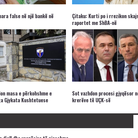
ara false në një bankë në
Çitaku: Kurti po i rrezikon ska
raportet me ShBA-në
don masa e përkohshme e
Sot vazhdon procesi gjyqësor nd
ga Gjykata Kushtetuese
krerëve të UÇK-së