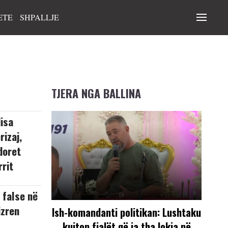
ETE
SHPALLJE
TJERA NGA BALLINA
isa
rizaj,
doret
rrit
 false në
izren
Ish-komandanti politikan: Lushtaku
kujton fjalët që ia tha lokja në