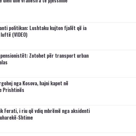
e diell dhe vranësira të pjesshme
ti politikan: Lushtaku kujton fjalët që ia
 luftë (VIDEO)
 pensionistët: Zotohet për transport urban
alas
argohej nga Kosova, hajni kapet në
e Prishtinës
k Ferati, i riu që vdiq mbrëmë nga aksidenti
Suharekë-Shtime