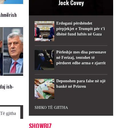
Jock Covey
jshmërish
Erdogani përshëndet
përpjekjet e Trumpit për t’i
dhënë fund luftës në Gaza
Përleshje mes disa personave
në Ferizaj, tentohet të
përdoret edhe arma e zjarrit
Deponohen para false në një
aj ish-
bankë në Prizren
SHIKO TË GJITHA
Të gjitha
SHOWBIZ