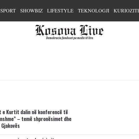
SPORT
SHOWBIZ
LIFESTYLE
TEKNOLOGJI
KURIOZIT
t e Kurtit dalin në konferencë të
onshme” – temë shpronësimet dhe
i Gjakovës