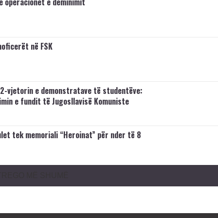
me operacionet e deminimit
oficerët në FSK
2-vjetorin e demonstratave të studentëve:
imin e fundit të Jugosllavisë Komuniste
let tek memoriali “Heroinat” për nder të 8
TREGO MË SHUMË