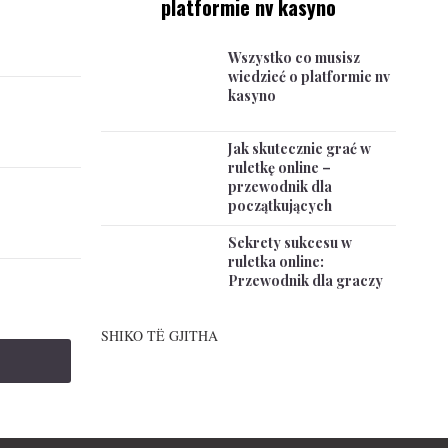
platformie nv kasyno
Wszystko co musisz
wiedzieć o platformie nv
kasyno
Jak skutecznie grać w
ruletkę online –
przewodnik dla
początkujących
Sekrety sukcesu w
ruletka online:
Przewodnik dla graczy
SHIKO TË GJITHA