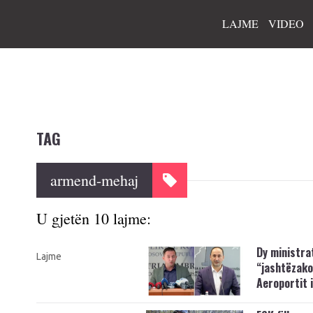
LAJME
VIDEO
TAG
armend-mehaj
U gjetën 10 lajme:
Dy ministra
Lajme
“jashtëzak
Aeroportit 