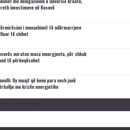
takohet me delegacionin e Qeverisë kroate,
rreth investimeve në Kosovë
 Përmirësimi i menaxhimit të ndërmarrjeve
illuar të shihet
osovës miraton masa emergjente, për shkak
und të përkeqësohet
anolli: Dy muajt që kemi para nesh janë
ërballje me krizën energjetike
TREGO MË SHUMË