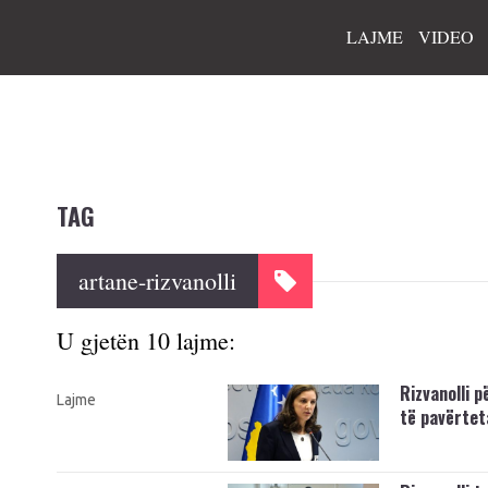
LAJME
VIDEO
TAG
artane-rizvanolli
U gjetën 10 lajme:
Rizvanolli 
Lajme
të pavërtet