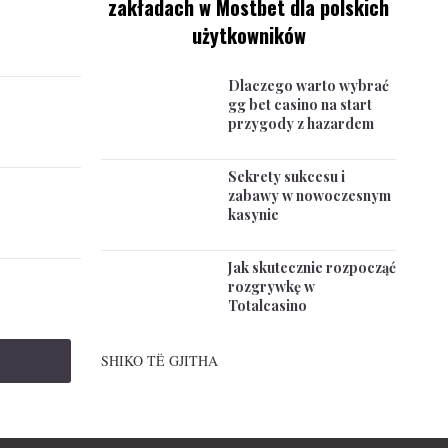
zakładach w Mostbet dla polskich
użytkowników
Dlaczego warto wybrać
gg bet casino na start
przygody z hazardem
Sekrety sukcesu i
zabawy w nowoczesnym
kasynie
Jak skutecznie rozpocząć
rozgrywkę w
Totalcasino
SHIKO TË GJITHA