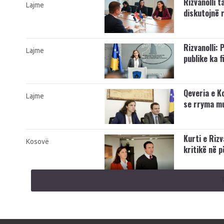
Rizvanolli 
Lajme
diskutojnë 
Rizvanolli:
Lajme
publike ka f
Qeveria e K
Lajme
se rryma m
Kurti e Rizv
Kosovë
kritikë në p