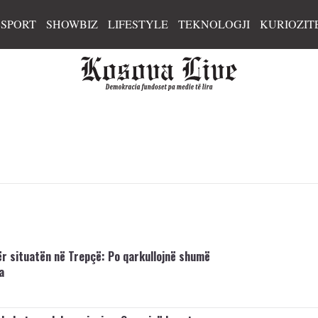
SPORT
SHOWBIZ
LIFESTYLE
TEKNOLOGJI
KURIOZIT
për situatën në Trepçë: Po qarkullojnë shumë
a