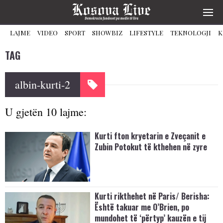
LAJME
VIDEO
SPORT
SHOWBIZ
LIFESTYLE
TEKNOLOGJI
K
TAG
albin-kurti-2
U gjetën 10 lajme:
Kurti fton kryetarin e Zveçanit e
Zubin Potokut të kthehen në zyre
Kurti rikthehet në Paris/ Berisha:
Është takuar me O’Brien, po
mundohet të ‘përtyp’ kauzën e tij