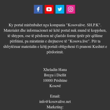
Ky portal mirëmbahet nga kompania "Kosovalive. SH.P.K".
Materialet dhe informacionet në këtë portal nuk mund të kopjohen,
të shtypen, ose të përdoren në çfarëdo forme tjetër për qëllime
përfitimi, pa miratimin e drejtuesve të "Kosova.live". Për ta
shfrytëzuar materialin e këtij portali obligoheni t'i pranoni Kushtet e
përdorimit.
Xheladin Hana
Bregu i Diellit
10000 Prishtine
Kosovë
Email:
info@kosovalive.net
Marketing: