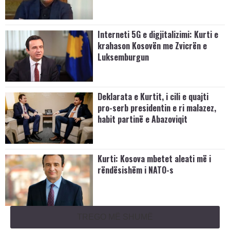
Interneti 5G e digjitalizimi: Kurti e
krahason Kosovën me Zvicrën e
Luksemburgun
Deklarata e Kurtit, i cili e quajti
pro-serb presidentin e ri malazez,
habit partinë e Abazoviqit
Kurti: Kosova mbetet aleati më i
rëndësishëm i NATO-s
TREGO MË SHUMË