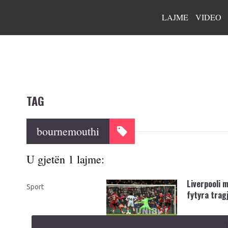
LAJME
VIDEO
TAG
bournemouthi
U gjetën 1 lajme:
Liverpooli 
Sport
fytyra trag