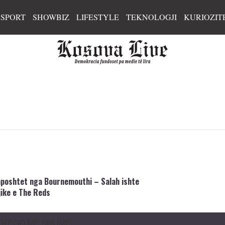
SPORT
SHOWBIZ
LIFESTYLE
TEKNOLOGJI
KURIOZIT
mposhtet nga Bournemouthi – Salah ishte
jike e The Reds
TREGO MË SHUMË