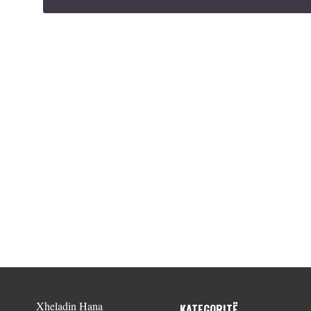
Xheladin Hana
KATEGORITË