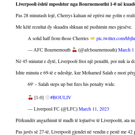
Liverpooli është mposhtur nga Bournemouthi 1-0 në kuadër 
Pas 28 minutash lojë, Cherrys kaluan në epërsi me golin e realiz
Me këtë rezultat dy skuadra shkuan në pushimin mes pjesëve.
A solid half from those Cherries
pic.twitter.com/hbj
March 1
— AFC Bournemouth
(@afcbournemouth)
Në 45 minutat e dytë, Liverpooli fitoi një penallti, por nuk ia d
Ishte minuta e 69-të e ndeshje, kur Mohamed Salah e mori përgj
69' – Salah steps up but fires his penalty wide.
[1-0]
#BOULIV
March 11, 2023
— Liverpool FC (@LFC)
Përkundër angazhimit të madh të lojtarëve të Liverpoolit, ata nu
Pas javës së 27-të, Liverpooli gjendet në vendin e pestë me 42