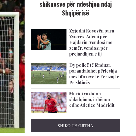
shikuesve për ndeshjen ndaj
Shqipërisë
Zgjodhi Kosovën para
Zvicrës, Ademi për
Hajdarin: Vendosi me
zemër, vendosi për
prejardhjen e tij
Dy policë të lënduar,
parandalohet përleshja
mes tifozëve të Ferizajt e
Prishtinës
Muriqi vazhdon
shkëlqimin, i shënon
edhe Atletico Madridit
SHIKO TË GJITHA