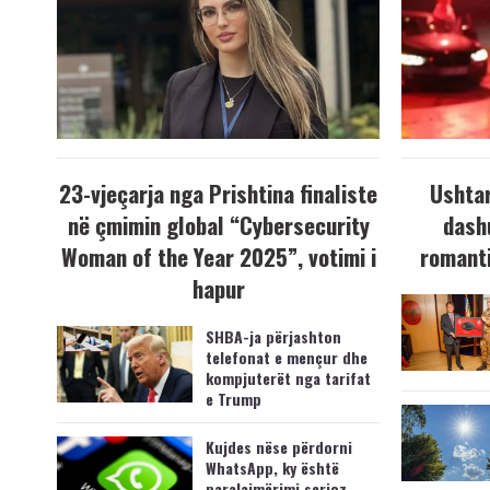
23-vjeçarja nga Prishtina finaliste
Ushtar
në çmimin global “Cybersecurity
dash
Woman of the Year 2025”, votimi i
romanti
hapur
SHBA-ja përjashton
telefonat e mençur dhe
kompjuterët nga tarifat
e Trump
Kujdes nëse përdorni
WhatsApp, ky është
paralajmërimi serioz