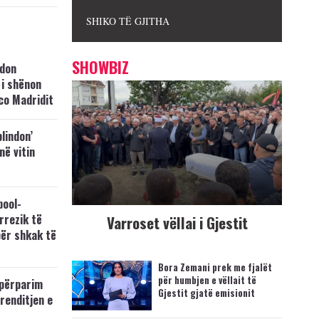
SHIKO TË GJITHA
SHOWBIZ
hdon
 i shënon
co Madridit
blindon’
 në vitin
pool-
rrezik të
Varroset vëllai i Gjestit
për shkak të
Bora Zemani prek me fjalët
për humbjen e vëllait të
përparim
Gjestit gjatë emisionit
 renditjen e