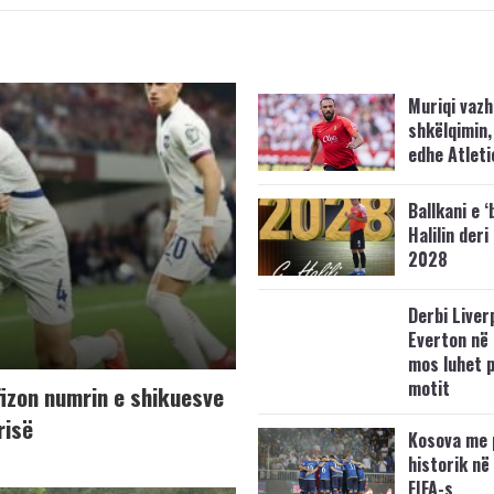
Muriqi vaz
shkëlqimin,
edhe Atleti
Ballkani e ‘
Halilin deri
2028
Derbi Liver
Everton në 
mos luhet 
motit
fizon numrin e shikuesve
risë
Kosova me 
historik në
FIFA-s