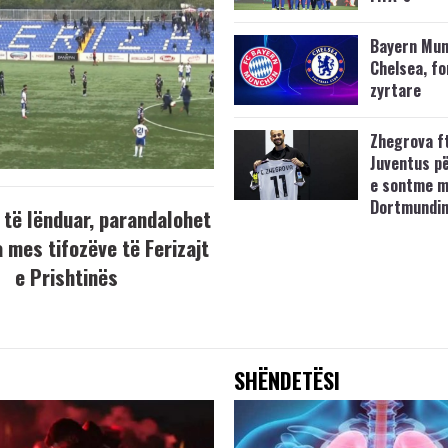
Bayern Mun
Chelsea, f
zyrtare
Zhegrova f
Juventus p
e sontme 
Dortmundi
 të lënduar, parandalohet
 mes tifozëve të Ferizajt
e Prishtinës
SHËNDETËSI