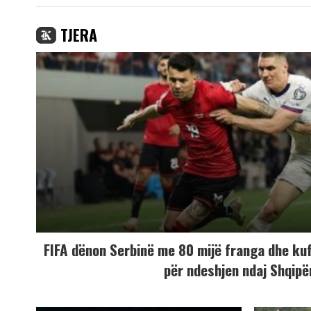
TJERA
FIFA dënon Serbinë me 80 mijë franga dhe ku
për ndeshjen ndaj Shqipë