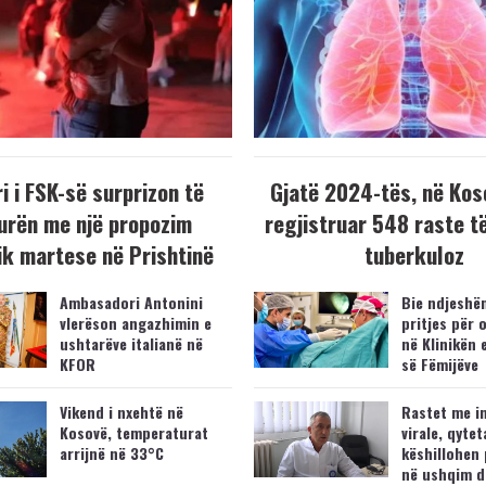
i i FSK-së surprizon të
Gjatë 2024-tës, në Kos
urën me një propozim
regjistruar 548 raste t
k martese në Prishtinë
tuberkuloz
Ambasadori Antonini
Bie ndjeshëm
vlerëson angazhimin e
pritjes për 
ushtarëve italianë në
në Klinikën 
KFOR
së Fëmijëve
Vikend i nxehtë në
Rastet me i
Kosovë, temperaturat
virale, qytet
arrijnë në 33°C
këshillohen 
në ushqim d