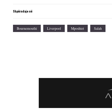
Shpërndaje në
Bournemouthi
Liverpool
Mposhtet
Salah