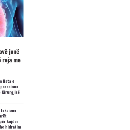
ovë janë
ë reja me
 lista e
operacione
e Kirurgjisë
nfeksione
arët
për kujdes
he hidratim