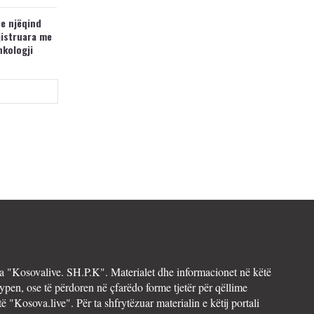
 e njëqind
jistruara me
nkologji
 "Kosovalive. SH.P.K". Materialet dhe informacionet në këtë
ypen, ose të përdoren në çfarëdo forme tjetër për qëllime
të "Kosova.live". Për ta shfrytëzuar materialin e këtij portali