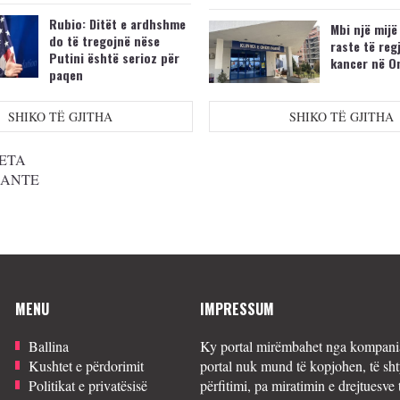
Rubio: Ditët e ardhshme
Mbi një mijë
do të tregojnë nëse
raste të reg
Putini është serioz për
kancer në O
paqen
SHIKO TË GJITHA
SHIKO TË GJITHA
ETA
SANTE
MENU
IMPRESSUM
Ballina
Ky portal mirëmbahet nga kompania
Kushtet e përdorimit
portal nuk mund të kopjohen, të sht
Politikat e privatësisë
përfitimi, pa miratimin e drejtuesve 