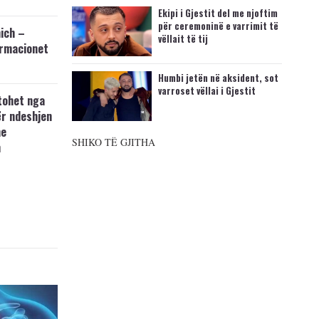
Ekipi i Gjestit del me njoftim
për ceremoninë e varrimit të
ich –
vëllait të tij
ormacionet
Humbi jetën në aksident, sot
varroset vëllai i Gjestit
tohet nga
ër ndeshjen
me
SHIKO TË GJITHA
n