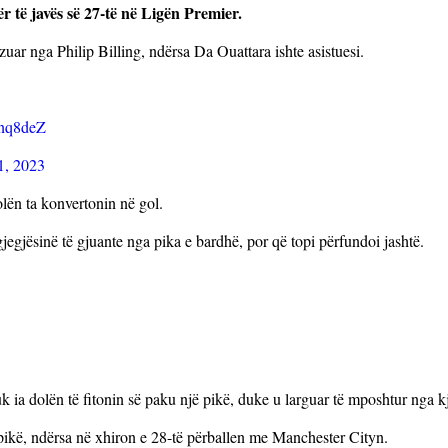
të javës së 27-të në Ligën Premier.
uar nga Philip Billing, ndërsa Da Ouattara ishte asistuesi.
hnq8deZ
1, 2023
olën ta konvertonin në gol.
egjësinë të gjuante nga pika e bardhë, por që topi përfundoi jashtë.
k ia dolën të fitonin së paku një pikë, duke u larguar të mposhtur nga kj
 pikë, ndërsa në xhiron e 28-të përballen me Manchester Cityn.