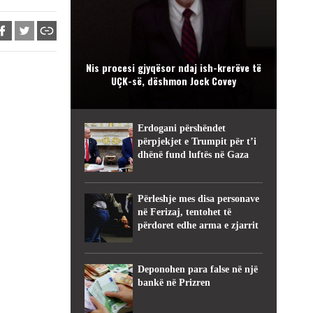
Nis procesi gjyqësor ndaj ish-krerëve të
UÇK-së, dëshmon Jock Covey
Erdogani përshëndet
përpjekjet e Trumpit për t’i
dhënë fund luftës në Gaza
Përleshje mes disa personave
në Ferizaj, tentohet të
përdoret edhe arma e zjarrit
Deponohen para false në një
bankë në Prizren