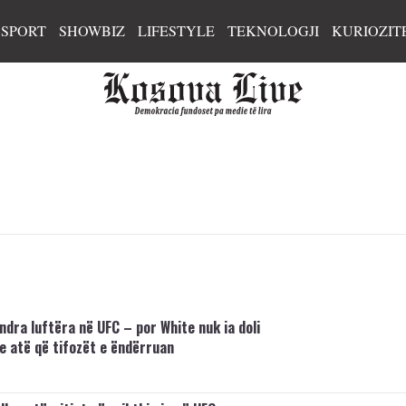
SPORT
SHOWBIZ
LIFESTYLE
TEKNOLOGJI
KURIOZIT
ndra luftëra në UFC – por White nuk ia doli
te atë që tifozët e ëndërruan