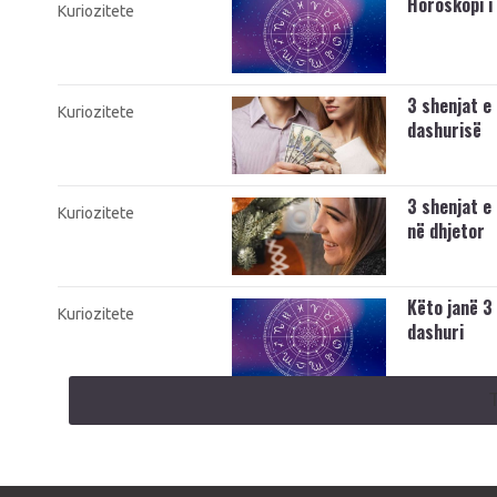
Horoskopi i
Kuriozitete
3 shenjat e
Kuriozitete
dashurisë
3 shenjat e
Kuriozitete
në dhjetor
Këto janë 3
Kuriozitete
dashuri