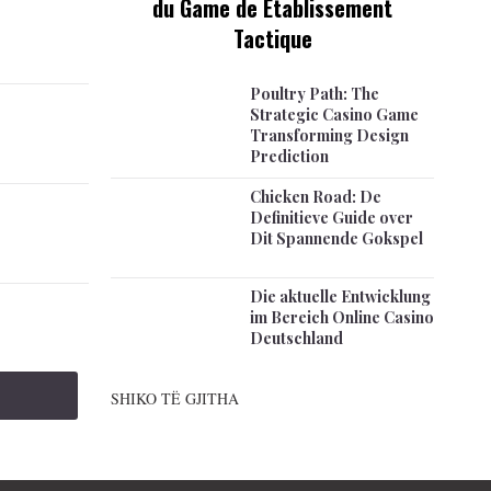
du Game de Établissement
Tactique
Poultry Path: The
Strategic Casino Game
Transforming Design
Prediction
Chicken Road: De
Definitieve Guide over
Dit Spannende Gokspel
Die aktuelle Entwicklung
im Bereich Online Casino
Deutschland
SHIKO TË GJITHA