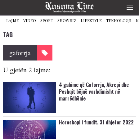
LAJME
VIDEO
SPORT
SHOWBIZ
LIFESTYLE
TEKNOLOGJI
K
TAG
gaforrja
U gjetën 2 lajme:
4 gabime që Gaforrja, Akrepi dhe
Peshqit bëjnë vazhdimisht në
marrëdhënie
Horoskopi i fundit, 31 dhjetor 2022