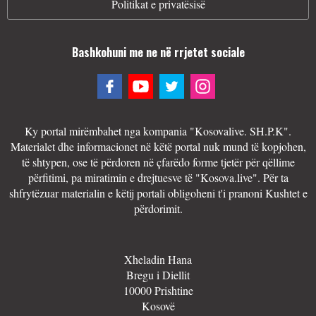
Politikat e privatësisë
Bashkohuni me ne në rrjetet sociale
Ky portal mirëmbahet nga kompania "Kosovalive. SH.P.K".
Materialet dhe informacionet në këtë portal nuk mund të kopjohen,
të shtypen, ose të përdoren në çfarëdo forme tjetër për qëllime
përfitimi, pa miratimin e drejtuesve të "Kosova.live". Për ta
shfrytëzuar materialin e këtij portali obligoheni t'i pranoni Kushtet e
përdorimit.
Xheladin Hana
Bregu i Diellit
10000 Prishtine
Kosovë