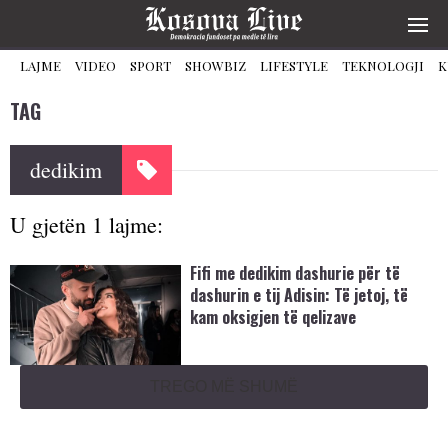
LAJME
VIDEO
SPORT
SHOWBIZ
LIFESTYLE
TEKNOLOGJI
K
TAG
dedikim
U gjetën 1 lajme:
Fifi me dedikim dashurie për të
dashurin e tij Adisin: Të jetoj, të
kam oksigjen të qelizave
TREGO MË SHUMË