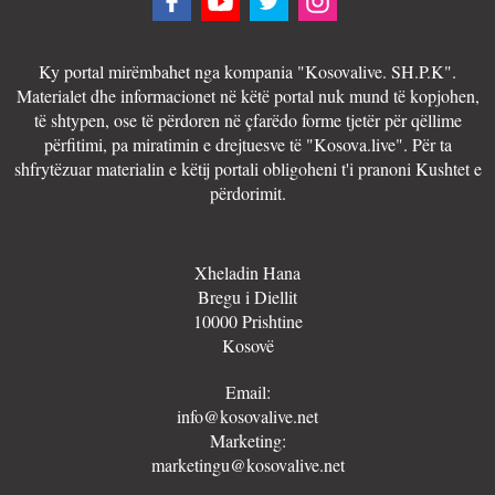
Ky portal mirëmbahet nga kompania "Kosovalive. SH.P.K".
Materialet dhe informacionet në këtë portal nuk mund të kopjohen,
të shtypen, ose të përdoren në çfarëdo forme tjetër për qëllime
përfitimi, pa miratimin e drejtuesve të "Kosova.live". Për ta
shfrytëzuar materialin e këtij portali obligoheni t'i pranoni Kushtet e
përdorimit.
Xheladin Hana
Bregu i Diellit
10000 Prishtine
Kosovë
Email:
info@kosovalive.net
Marketing:
marketingu@kosovalive.net