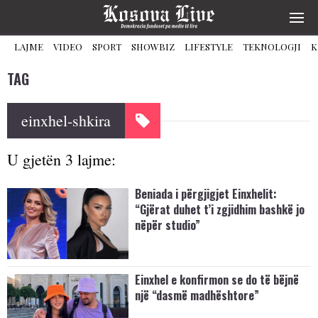
LAJME
VIDEO
SPORT
SHOWBIZ
LIFESTYLE
TEKNOLOGJI
K
TAG
einxhel-shkira
U gjetën 3 lajme:
Beniada i përgjigjet Einxhelit:
“Gjërat duhet t’i zgjidhim bashkë jo
nëpër studio”
Einxhel e konfirmon se do të bëjnë
një “dasmë madhështore”