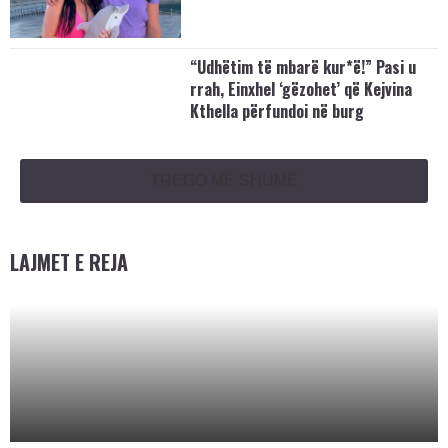
“Udhëtim të mbarë kur*ë!” Pasi u
rrah, Einxhel ‘gëzohet’ që Kejvina
Kthella përfundoi në burg
TREGO MË SHUMË
LAJMET E REJA