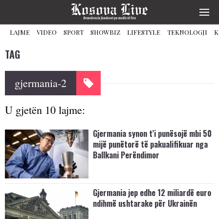
LAJME
VIDEO
SPORT
SHOWBIZ
LIFESTYLE
TEKNOLOGJI
K
TAG
gjermania-2
U gjetën 10 lajme:
Gjermania synon t’i punësojë mbi 50
mijë punëtorë të pakualifikuar nga
Ballkani Perëndimor
Gjermania jep edhe 12 miliardë euro
ndihmë ushtarake për Ukrainën