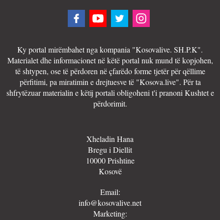
Ky portal mirëmbahet nga kompania "Kosovalive. SH.P.K".
Materialet dhe informacionet në këtë portal nuk mund të kopjohen,
të shtypen, ose të përdoren në çfarëdo forme tjetër për qëllime
përfitimi, pa miratimin e drejtuesve të "Kosova.live". Për ta
shfrytëzuar materialin e këtij portali obligoheni t'i pranoni Kushtet e
përdorimit.
Xheladin Hana
Bregu i Diellit
10000 Prishtine
Kosovë
Email:
info@kosovalive.net
Marketing: