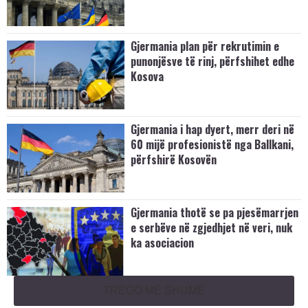
Gjermania plan për rekrutimin e
punonjësve të rinj, përfshihet edhe
Kosova
Gjermania i hap dyert, merr deri në
60 mijë profesionistë nga Ballkani,
përfshirë Kosovën
Gjermania thotë se pa pjesëmarrjen
e serbëve në zgjedhjet në veri, nuk
ka asociacion
TREGO MË SHUMË