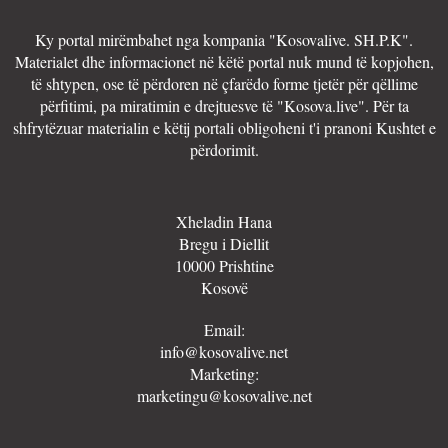
Ky portal mirëmbahet nga kompania "Kosovalive. SH.P.K".
Materialet dhe informacionet në këtë portal nuk mund të kopjohen,
të shtypen, ose të përdoren në çfarëdo forme tjetër për qëllime
përfitimi, pa miratimin e drejtuesve të "Kosova.live". Për ta
shfrytëzuar materialin e këtij portali obligoheni t'i pranoni Kushtet e
përdorimit.
Xheladin Hana
Bregu i Diellit
10000 Prishtine
Kosovë
Email:
info@kosovalive.net
Marketing:
marketingu@kosovalive.net