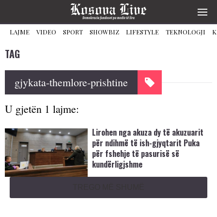
LAJME
VIDEO
SPORT
SHOWBIZ
LIFESTYLE
TEKNOLOGJI
K
TAG
gjykata-themlore-prishtine
U gjetën 1 lajme:
Lirohen nga akuza dy të akuzuarit
për ndihmë të ish-gjyqtarit Puka
për fshehje të pasurisë së
kundërligjshme
TREGO MË SHUMË