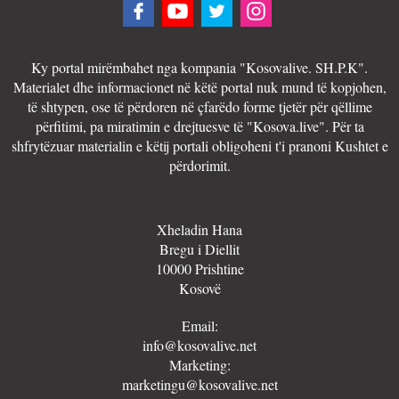
Ky portal mirëmbahet nga kompania "Kosovalive. SH.P.K".
Materialet dhe informacionet në këtë portal nuk mund të kopjohen,
të shtypen, ose të përdoren në çfarëdo forme tjetër për qëllime
përfitimi, pa miratimin e drejtuesve të "Kosova.live". Për ta
shfrytëzuar materialin e këtij portali obligoheni t'i pranoni Kushtet e
përdorimit.
Xheladin Hana
Bregu i Diellit
10000 Prishtine
Kosovë
Email:
info@kosovalive.net
Marketing:
marketingu@kosovalive.net