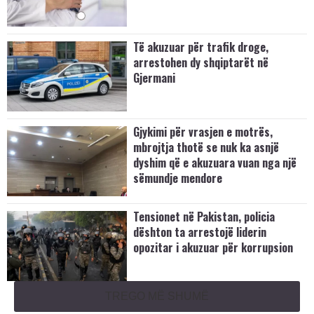
Të akuzuar për trafik droge,
arrestohen dy shqiptarët në
Gjermani
Gjykimi për vrasjen e motrës,
mbrojtja thotë se nuk ka asnjë
dyshim që e akuzuara vuan nga një
sëmundje mendore
Tensionet në Pakistan, policia
dështon ta arrestojë liderin
opozitar i akuzuar për korrupsion
TREGO MË SHUMË