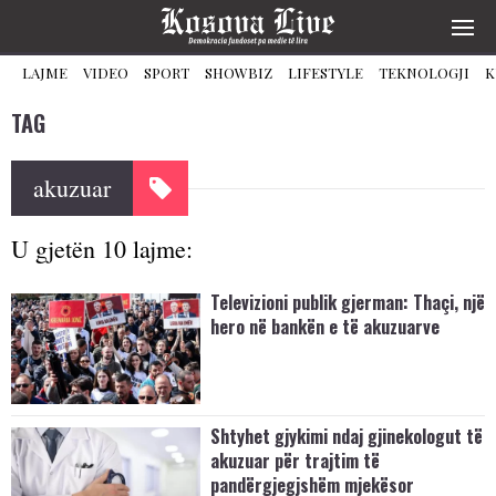
LAJME
VIDEO
SPORT
SHOWBIZ
LIFESTYLE
TEKNOLOGJI
K
TAG
akuzuar
U gjetën 10 lajme:
Televizioni publik gjerman: Thaçi, një
hero në bankën e të akuzuarve
Shtyhet gjykimi ndaj gjinekologut të
akuzuar për trajtim të
pandërgjegjshëm mjekësor