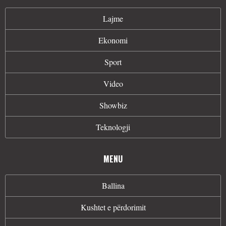
Lajme
Ekonomi
Sport
Video
Showbiz
Teknologji
MENU
Ballina
Kushtet e përdorimit