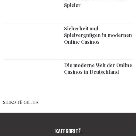
Spieler
Sicherheit und
Spielvergnügen in modernen
Online Casinos
Die moderne Welt der Online
Casinos in Deutschland
SHIKO TË GJITHA
KATEGORITË