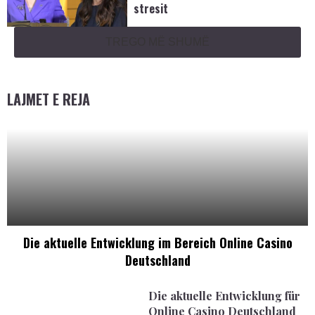
stresit
TREGO MË SHUMË
LAJMET E REJA
Die aktuelle Entwicklung im Bereich Online Casino
Deutschland
Die aktuelle Entwicklung für
Online Casino Deutschland