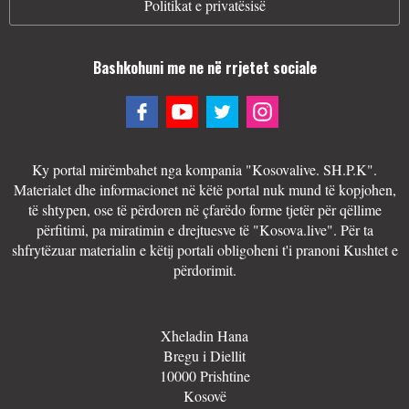
Politikat e privatësisë
Bashkohuni me ne në rrjetet sociale
Ky portal mirëmbahet nga kompania "Kosovalive. SH.P.K".
Materialet dhe informacionet në këtë portal nuk mund të kopjohen,
të shtypen, ose të përdoren në çfarëdo forme tjetër për qëllime
përfitimi, pa miratimin e drejtuesve të "Kosova.live". Për ta
shfrytëzuar materialin e këtij portali obligoheni t'i pranoni Kushtet e
përdorimit.
Xheladin Hana
Bregu i Diellit
10000 Prishtine
Kosovë