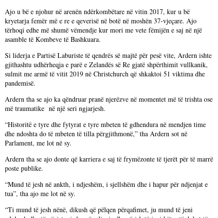
Ajo u bë e njohur në arenën ndërkombëtare në vitin 2017, kur u bë
kryetarja femër më e re e qeverisë në botë në moshën 37-vjeçare. Ajo
tërhoqi edhe më shumë vëmendje kur mori me vete fëmijën e saj në një
asamble të Kombeve të Bashkuara.
Si liderja e Partisë Laburiste të qendrës së majtë për pesë vite, Ardern ishte
gjithashtu udhërheqja e parë e Zelandës së Re gjatë shpërthimit vullkanik,
sulmit me armë të vitit 2019 në Christchurch që shkaktoi 51 viktima dhe
pandemisë.
Ardern tha se ajo ka qëndruar pranë njerëzve në momentet më të trishta ose
më traumatike në një seri ngjarjesh.
“Historitë e tyre dhe fytyrat e tyre mbeten të gdhendura në mendjen time
dhe ndoshta do të mbeten të tilla përgjithmonë,” tha Ardern sot në
Parlament, me lot në sy.
Ardern tha se ajo donte që karriera e saj të frymëzonte të tjerët për të marrë
poste publike.
“Mund të jesh në ankth, i ndjeshëm, i sjellshëm dhe i hapur për ndjenjat e
tua”, tha ajo me lot në sy.
“Ti mund të jesh nënë, dikush që pëlqen përqafimet, ju mund të jeni