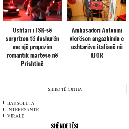
Ushtari i FSK-së
Ambasadori Antonini
surprizon të dashurën
vlerëson angazhimin e
me një propozim
ushtarëve italianë në
romantik martese në
KFOR
Prishtinë
SHIKO TË GJITHA
BARSOLETA
INTERESANTE
VIRALE
SHËNDETËSI