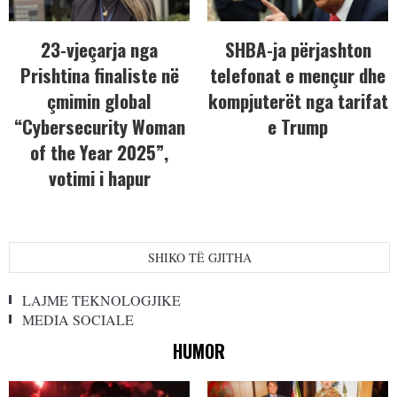
23-vjeçarja nga
SHBA-ja përjashton
Prishtina finaliste në
telefonat e mençur dhe
çmimin global
kompjuterët nga tarifat
“Cybersecurity Woman
e Trump
of the Year 2025”,
votimi i hapur
SHIKO TË GJITHA
LAJME TEKNOLOGJIKE
MEDIA SOCIALE
HUMOR