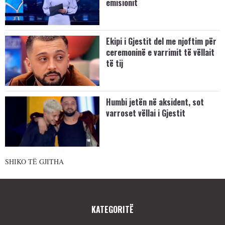
emisionit
Ekipi i Gjestit del me njoftim për
ceremoninë e varrimit të vëllait
të tij
Humbi jetën në aksident, sot
varroset vëllai i Gjestit
SHIKO TË GJITHA
KATEGORITË