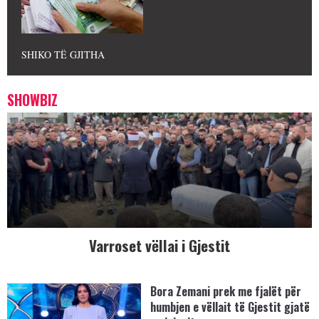
SHIKO TË GJITHA
SHOWBIZ
Varroset vëllai i Gjestit
Bora Zemani prek me fjalët për
humbjen e vëllait të Gjestit gjatë