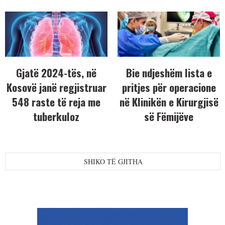
Gjatë 2024-tës, në
Bie ndjeshëm lista e
Kosovë janë regjistruar
pritjes për operacione
548 raste të reja me
në Klinikën e Kirurgjisë
tuberkuloz
së Fëmijëve
SHIKO TË GJITHA