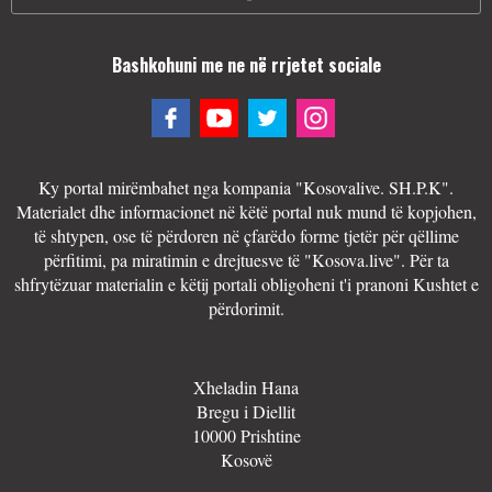
Bashkohuni me ne në rrjetet sociale
Ky portal mirëmbahet nga kompania "Kosovalive. SH.P.K".
Materialet dhe informacionet në këtë portal nuk mund të kopjohen,
të shtypen, ose të përdoren në çfarëdo forme tjetër për qëllime
përfitimi, pa miratimin e drejtuesve të "Kosova.live". Për ta
shfrytëzuar materialin e këtij portali obligoheni t'i pranoni Kushtet e
përdorimit.
Xheladin Hana
Bregu i Diellit
10000 Prishtine
Kosovë