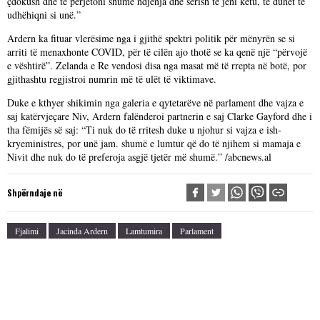
çdokush dhe të përjetoni shumë ndjenja dhe sërish të jeni këtu, të duhet të
udhëhiqni si unë.”
Ardern ka fituar vlerësime nga i gjithë spektri politik për mënyrën se si
arriti të menaxhonte COVID, për të cilën ajo thotë se ka qenë një “përvojë
e vështirë”. Zelanda e Re vendosi disa nga masat më të rrepta në botë, por
gjithashtu regjistroi numrin më të ulët të viktimave.
Duke e kthyer shikimin nga galeria e qytetarëve në parlament dhe vajza e
saj katërvjeçare Niv, Ardern falënderoi partnerin e saj Clarke Gayford dhe i
tha fëmijës së saj: “Ti nuk do të rritesh duke u njohur si vajza e ish-
kryeministres, por unë jam. shumë e lumtur që do të njihem si mamaja e
Nivit dhe nuk do të preferoja asgjë tjetër më shumë.” /abcnews.al
Shpërndaje në
Fjalimi
Jacinda Ardern
Lamtumira
Parlament