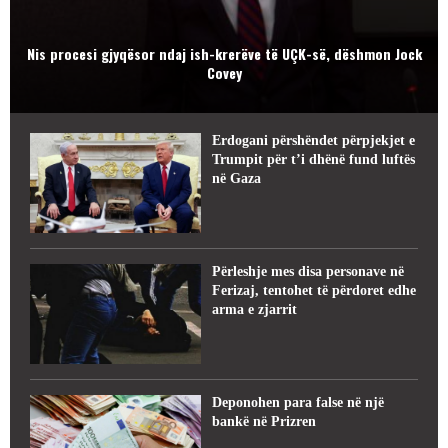
Nis procesi gjyqësor ndaj ish-krerëve të UÇK-së, dëshmon Jock
Covey
Erdogani përshëndet përpjekjet e
Trumpit për t’i dhënë fund luftës
në Gaza
Përleshje mes disa personave në
Ferizaj, tentohet të përdoret edhe
arma e zjarrit
Deponohen para false në një
bankë në Prizren