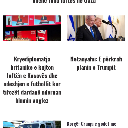
dhënë fund luftës në Gaza
Kryediplomatja
Netanyahu: E përkrah
britanike e kujton
planin e Trumpit
luftën e Kosovës dhe
ndeshjen e futbollit kur
tifozët dardanë nderuan
himnin anglez
Korçë: Gruaja e godet me