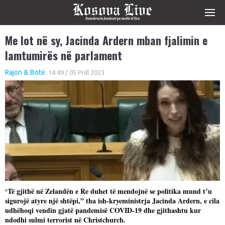
Me lot në sy, Jacinda Ardern mban fjalimin e
lamtumirës në parlament
Rajon & Botë
14:49 / 05 Prill 2023
‘Të gjithë në Zelandën e Re duhet të mendojnë se politika mund t’u
sigurojë atyre një shtëpi,” tha ish-kryeministrja Jacinda Ardern, e cila
udhëhoqi vendin gjatë pandemisë COVID-19 dhe gjithashtu kur
ndodhi sulmi terrorist në Christchurch.