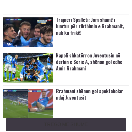
Trajneri Spalleti: Jam shumë i
lumtur për rikthimin e Rrahmanit,
nuk ka frikë!
Napoli shkatërron Juventusin në
derbin e Serie A, shënon gol edhe
Amir Rrahmani
Rrahmani shënon gol spektakolar
ndaj Juventusit
TREGO MË SHUMË