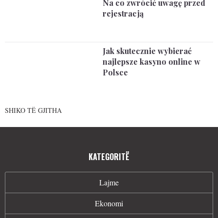
Na co zwrócić uwagę przed
rejestracją
Jak skutecznie wybierać
najlepsze kasyno online w
Polsce
SHIKO TË GJITHA
KATEGORITË
Lajme
Ekonomi