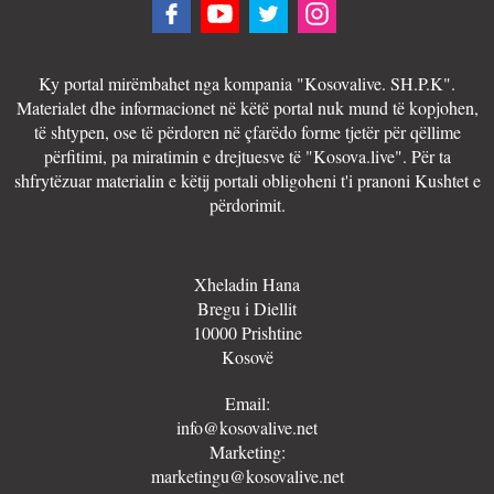
Ky portal mirëmbahet nga kompania "Kosovalive. SH.P.K".
Materialet dhe informacionet në këtë portal nuk mund të kopjohen,
të shtypen, ose të përdoren në çfarëdo forme tjetër për qëllime
përfitimi, pa miratimin e drejtuesve të "Kosova.live". Për ta
shfrytëzuar materialin e këtij portali obligoheni t'i pranoni Kushtet e
përdorimit.
Xheladin Hana
Bregu i Diellit
10000 Prishtine
Kosovë
Email:
info@kosovalive.net
Marketing:
marketingu@kosovalive.net