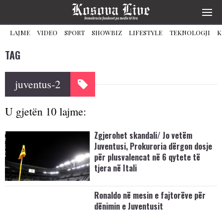
LAJME
VIDEO
SPORT
SHOWBIZ
LIFESTYLE
TEKNOLOGJI
K
TAG
juventus-2
U gjetën 10 lajme:
Zgjerohet skandali/ Jo vetëm
Juventusi, Prokuroria dërgon dosje
për plusvalencat në 6 qytete të
tjera në Itali
Ronaldo në mesin e fajtorëve për
dënimin e Juventusit