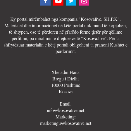
Ky portal mirëmbahet nga kompania "Kosovalive. SH.P.K".
Materialet dhe informacionet në këtë portal nuk mund të kopjohen,
të shtypen, ose të përdoren në çfarëdo forme tjetër për qëllime
përfitimi, pa miratimin e drejtuesve të "Kosova.live". Për ta
shfrytëzuar materialin e këtij portali obligoheni t'i pranoni Kushtet e
përdorimit.
Xheladin Hana
Bregu i Diellit
10000 Prishtine
Kosovë
Email:
info@kosovalive.net
Marketing:
marketingu@kosovalive.net