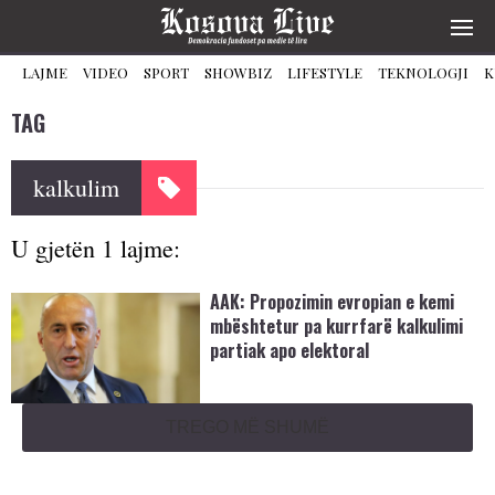
LAJME
VIDEO
SPORT
SHOWBIZ
LIFESTYLE
TEKNOLOGJI
K
TAG
kalkulim
U gjetën 1 lajme:
AAK: Propozimin evropian e kemi
mbështetur pa kurrfarë kalkulimi
partiak apo elektoral
TREGO MË SHUMË