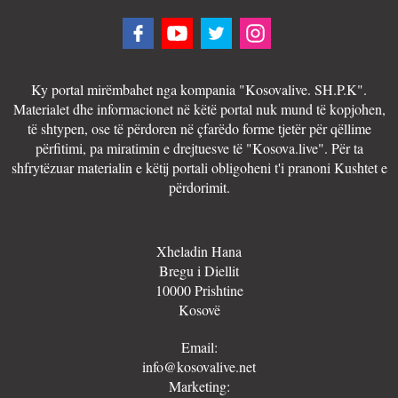
Ky portal mirëmbahet nga kompania "Kosovalive. SH.P.K".
Materialet dhe informacionet në këtë portal nuk mund të kopjohen,
të shtypen, ose të përdoren në çfarëdo forme tjetër për qëllime
përfitimi, pa miratimin e drejtuesve të "Kosova.live". Për ta
shfrytëzuar materialin e këtij portali obligoheni t'i pranoni Kushtet e
përdorimit.
Xheladin Hana
Bregu i Diellit
10000 Prishtine
Kosovë
Email:
info@kosovalive.net
Marketing: