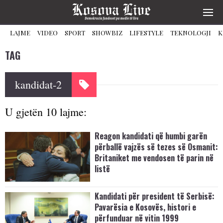
LAJME
VIDEO
SPORT
SHOWBIZ
LIFESTYLE
TEKNOLOGJI
K
TAG
kandidat-2
U gjetën 10 lajme:
Reagon kandidati që humbi garën
përballë vajzës së tezes së Osmanit:
Britaniket me vendosen të parin në
listë
Kandidati për president të Serbisë:
Pavarësia e Kosovës, histori e
përfunduar në vitin 1999