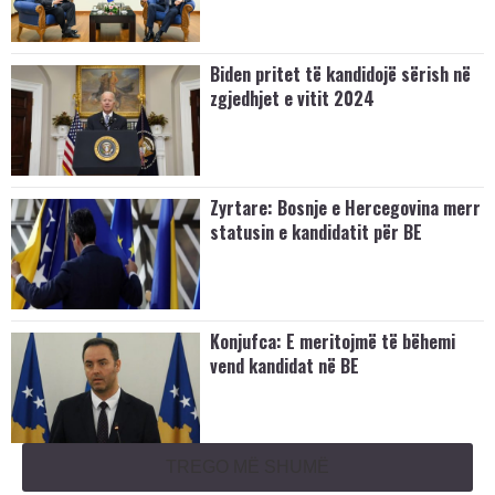
Biden pritet të kandidojë sërish në
zgjedhjet e vitit 2024
Zyrtare: Bosnje e Hercegovina merr
statusin e kandidatit për BE
Konjufca: E meritojmë të bëhemi
vend kandidat në BE
TREGO MË SHUMË