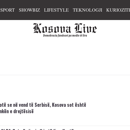
SPORT
SHOWBIZ
LIFESTYLE
TEKNOLOGJI
KURIOZIT
otë se në vend të Serbisë, Kosova sot është
ankën e drejtësisë