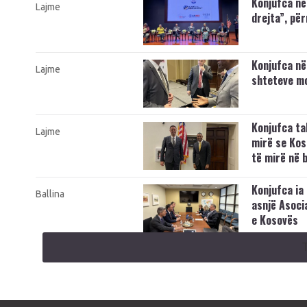
Konjufca në 
Lajme
drejta”, pë
Konjufca në
Lajme
shteteve m
Konjufca ta
Lajme
mirë se Kos
të mirë në 
Konjufca ia
Ballina
asnjë Asoci
e Kosovës