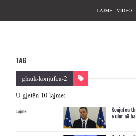
LAJME
VIDEO
TAG
glauk-konjufca-2
U gjetën 10 lajme:
Konjufca th
Lajme
e ulur në b