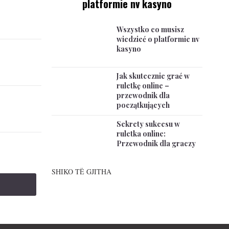
platformie nv kasyno
Wszystko co musisz
wiedzieć o platformie nv
kasyno
Jak skutecznie grać w
ruletkę online –
przewodnik dla
początkujących
Sekrety sukcesu w
ruletka online:
Przewodnik dla graczy
SHIKO TË GJITHA