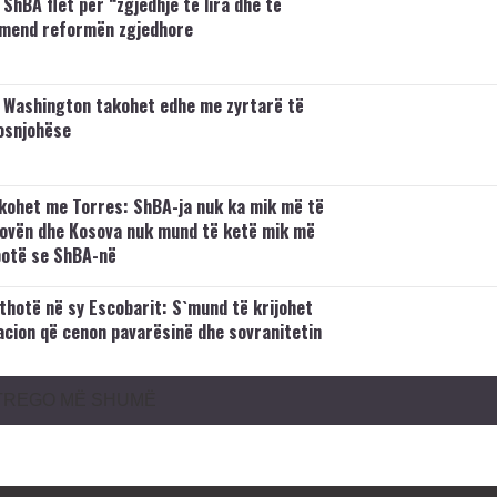
ShBA flet për “zgjedhje të lira dhe të
rmend reformën zgjedhore
 Washington takohet edhe me zyrtarë të
osnjohëse
kohet me Torres: ShBA-ja nuk ka mik më të
ovën dhe Kosova nuk mund të ketë mik më
botë se ShBA-në
 thotë në sy Escobarit: S`mund të krijohet
acion që cenon pavarësinë dhe sovranitetin
TREGO MË SHUMË