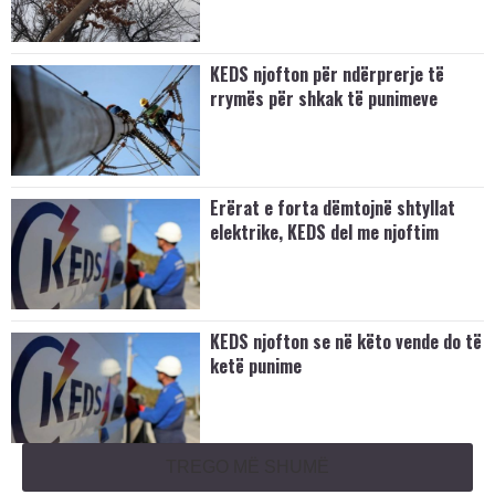
KEDS njofton për ndërprerje të
rrymës për shkak të punimeve
Erërat e forta dëmtojnë shtyllat
elektrike, KEDS del me njoftim
KEDS njofton se në këto vende do të
ketë punime
TREGO MË SHUMË