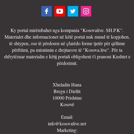
Ky portal mirëmbahet nga kompania "Kosovalive. SH.P.K".
Materialet dhe informacionet në këtë portal nuk mund të kopjohen,
të shtypen, ose të përdoren në çfarëdo forme tjetër për qëllime
përfitimi, pa miratimin e drejtuesve të "Kosova.live". Për ta
shfrytëzuar materialin e këtij portali obligoheni t'i pranoni Kushtet e
përdorimit.
Xheladin Hana
Bregu i Diellit
10000 Prishtine
Kosovë
Email:
info@kosovalive.net
Marketing: