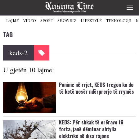
LAJME
VIDEO
SPORT
SHOWBIZ
LIFESTYLE
TEKNOLOGJI
K
TAG
keds-2
U gjetën 10 lajme:
Punime në rrjet, KEDS tregon ku do
të ketë nesër ndërprerje të rrymës
KEDS: Për shkak të erërave të
forta, janë dëmtuar shtylla
elektrike në disa rajone