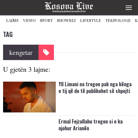
LAJME
VIDEO
SPORT
SHOWBIZ
LIFESTYLE
TEKNOLOGJI
K
TAG
kengetar
U gjetën 3 lajme:
Yll Limani na tregon pak nga kënga
e tij që do të publikohet së shpejti
Ermal Fejzullahu tregon si e ka
njohur Arianën