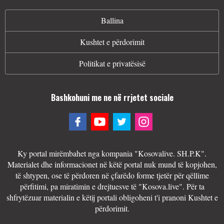
Ballina
Kushtet e përdorimit
Politikat e privatësisë
Bashkohuni me ne në rrjetet sociale
Ky portal mirëmbahet nga kompania "Kosovalive. SH.P.K".
Materialet dhe informacionet në këtë portal nuk mund të kopjohen,
të shtypen, ose të përdoren në çfarëdo forme tjetër për qëllime
përfitimi, pa miratimin e drejtuesve të "Kosova.live". Për ta
shfrytëzuar materialin e këtij portali obligoheni t'i pranoni Kushtet e
përdorimit.