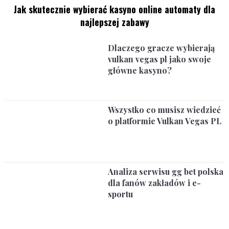
Jak skutecznie wybierać kasyno online automaty dla
najlepszej zabawy
Dlaczego gracze wybierają
vulkan vegas pl jako swoje
główne kasyno?
Wszystko co musisz wiedzieć
o platformie Vulkan Vegas PL
Analiza serwisu gg bet polska
dla fanów zakładów i e-
sportu