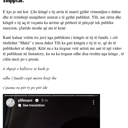
E kjo jo më kot. Çdo këngë e tij arrin të marrë gjithë vëmendjen e duhur
dhe të rrëmbejë menjëherë zemrat e të gjithë publikut. Ylli, me zërin dhe
këngët e tij aq të veçanta ka arritur që përherë të përçojë tek publiku
emocion, çfarëdo moshe që ata të kenë.
Kanë kaluar vetëm tre javë nga publikimi i këngës së tij të fundit, i cili
titullohet “Malet” e mesa duket Ylli ka gati këngën e tij të re, që do të
publikohet së shpejti. Këtë na e ka treguar vetë artisti me anë të një video
të publikuar në Instastory, ku na ka treguar edhe disa rreshta nga kënga , të
cilën mezi po e presin.
ti shpejt e kallzove se kush je
edhe t’fundit copë merre krejt the
s’pasna ra për ty po për ide