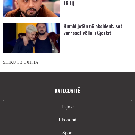
të tij
Humbi jetën në aksident, sot
varroset vëllai i Gjestit
SHIKO TË GJITHA
KATEGORITË
Lajme
Ekonomi
Sport