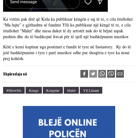
Ka vetëm pak ditë që Kida ka publikuar këngën e saj të re, e cila titullohet
“Ma lujte” e gjithashtu së fundmi Ylli ka publikuar një këngë të re, e cila
titullohet “Malet” dhe mesa duket të dy artistët nuk do të bëjnë aspak
pushim dhe do të bashkojnë forcat për të sjell një bashkëpunim muzikor.
Këtë e kemi kuptuar nga postimet e fundit të tyre në Instastory. Ky do të
jetë bashkëpunimi i tyre i parë muzikor edhe pse shoqëria e tyre ka nisur
prej kohësh.
Shpërndaje në
#Showbiz
Kenge
Kengetar
Malet
Yll Limani