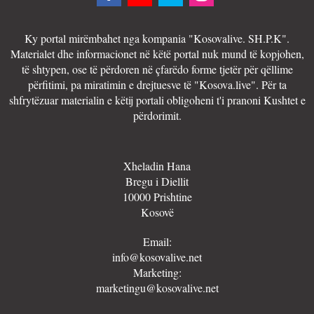
Ky portal mirëmbahet nga kompania "Kosovalive. SH.P.K".
Materialet dhe informacionet në këtë portal nuk mund të kopjohen,
të shtypen, ose të përdoren në çfarëdo forme tjetër për qëllime
përfitimi, pa miratimin e drejtuesve të "Kosova.live". Për ta
shfrytëzuar materialin e këtij portali obligoheni t'i pranoni Kushtet e
përdorimit.
Xheladin Hana
Bregu i Diellit
10000 Prishtine
Kosovë
Email:
info@kosovalive.net
Marketing:
marketingu@kosovalive.net