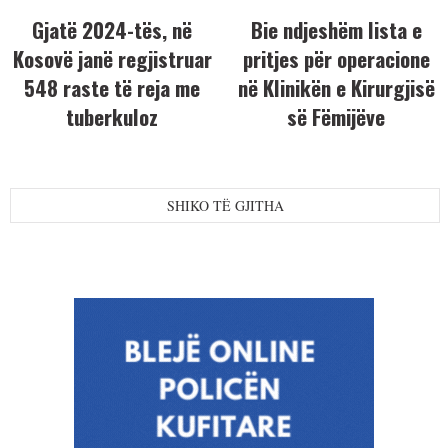
Gjatë 2024-tës, në
Bie ndjeshëm lista e
Kosovë janë regjistruar
pritjes për operacione
548 raste të reja me
në Klinikën e Kirurgjisë
tuberkuloz
së Fëmijëve
SHIKO TË GJITHA