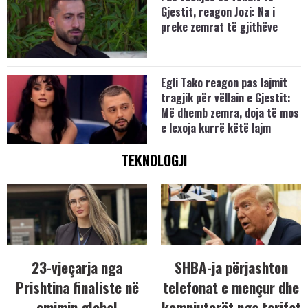
Gjestit, reagon Jozi: Na i
preke zemrat të gjithëve
Egli Tako reagon pas lajmit
tragjik për vëllain e Gjestit:
Më dhemb zemra, doja të mos
e lexoja kurrë këtë lajm
TEKNOLOGJI
23-vjeçarja nga
SHBA-ja përjashton
Prishtina finaliste në
telefonat e mençur dhe
çmimin global
kompjuterët nga tarifat