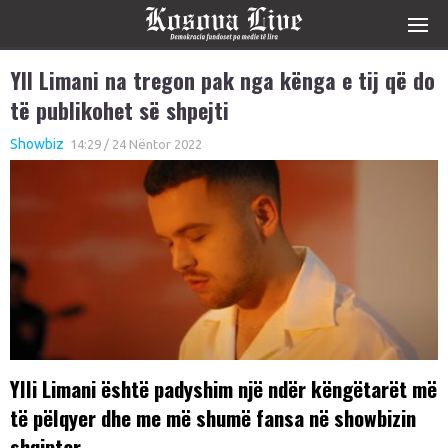
Yll Limani na tregon pak nga kënga e tij që do
të publikohet së shpejti
Showbiz
14:29 / 24 Nëntor 2022
Ylli Limani është padyshim një ndër këngëtarët më
të pëlqyer dhe me më shumë fansa në showbizin
shqiptar.