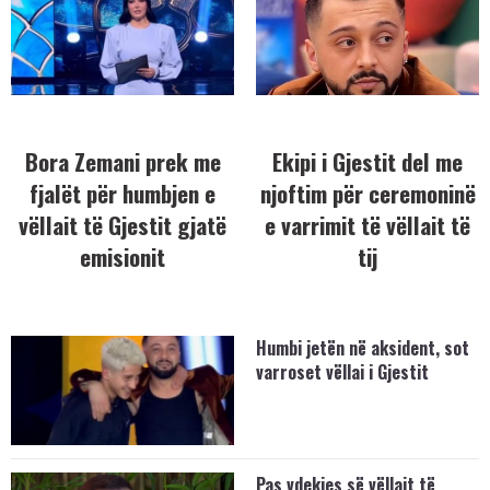
Bora Zemani prek me
Ekipi i Gjestit del me
fjalët për humbjen e
njoftim për ceremoninë
vëllait të Gjestit gjatë
e varrimit të vëllait të
emisionit
tij
Humbi jetën në aksident, sot
varroset vëllai i Gjestit
Pas vdekjes së vëllait të