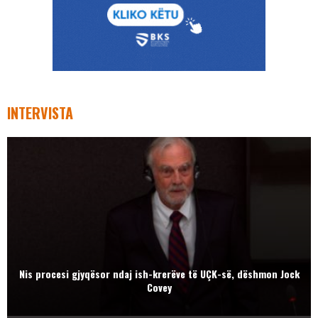
INTERVISTA
Nis procesi gjyqësor ndaj ish-krerëve të UÇK-së, dëshmon Jock
Covey