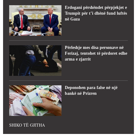
Erdogani përshëndet përpjekjet e
Trumpit për t’i dhënë fund luftës
në Gaza
Përleshje mes disa personave në
Ferizaj, tentohet të përdoret edhe
arma e zjarrit
Deponohen para false në një
bankë në Prizren
SHIKO TË GJITHA