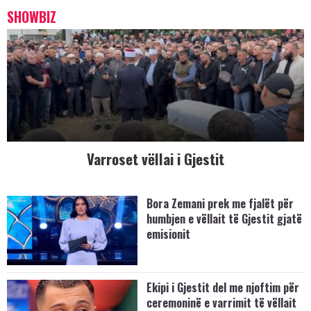
SHOWBIZ
Varroset vëllai i Gjestit
Bora Zemani prek me fjalët për
humbjen e vëllait të Gjestit gjatë
emisionit
Ekipi i Gjestit del me njoftim për
ceremoninë e varrimit të vëllait