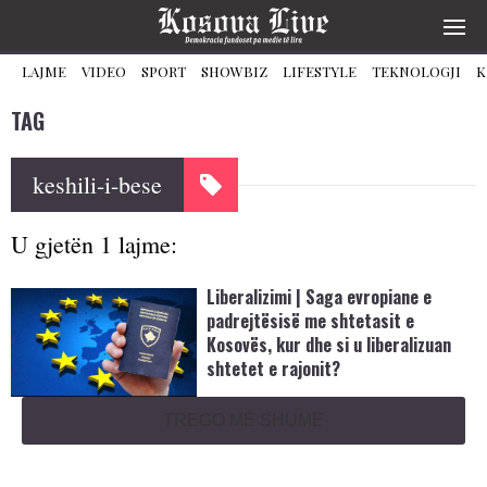
LAJME
VIDEO
SPORT
SHOWBIZ
LIFESTYLE
TEKNOLOGJI
K
TAG
keshili-i-bese
U gjetën 1 lajme:
Liberalizimi | Saga evropiane e
padrejtësisë me shtetasit e
Kosovës, kur dhe si u liberalizuan
shtetet e rajonit?
TREGO MË SHUMË