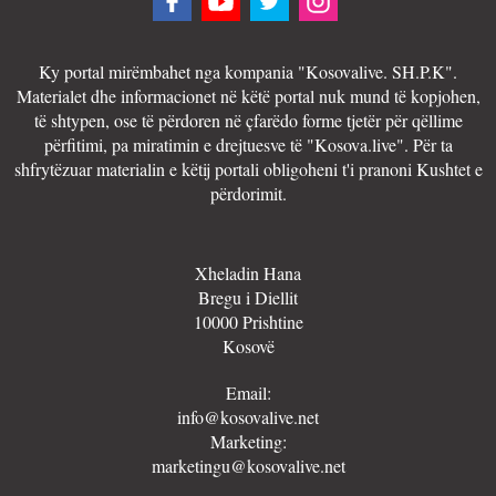
Ky portal mirëmbahet nga kompania "Kosovalive. SH.P.K".
Materialet dhe informacionet në këtë portal nuk mund të kopjohen,
të shtypen, ose të përdoren në çfarëdo forme tjetër për qëllime
përfitimi, pa miratimin e drejtuesve të "Kosova.live". Për ta
shfrytëzuar materialin e këtij portali obligoheni t'i pranoni Kushtet e
përdorimit.
Xheladin Hana
Bregu i Diellit
10000 Prishtine
Kosovë
Email:
info@kosovalive.net
Marketing:
marketingu@kosovalive.net