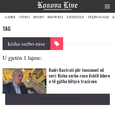
LAJME
VIDEO
SPORT
SHOWBIZ
LIFESTYLE
TEKNOLOGJI
K
TAG
kisha-serbo-ruse
U gjetën 1 lajme:
Kadri Kastrati për tensionet në
veri: Kisha serbo-ruse është lidere
e të gjitha këtyre trazirave
TREGO MË SHUMË