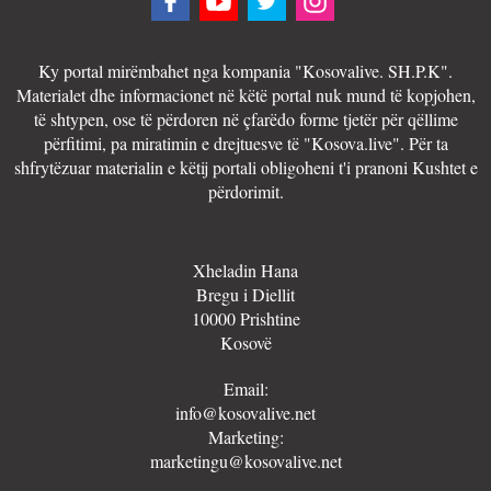
Ky portal mirëmbahet nga kompania "Kosovalive. SH.P.K".
Materialet dhe informacionet në këtë portal nuk mund të kopjohen,
të shtypen, ose të përdoren në çfarëdo forme tjetër për qëllime
përfitimi, pa miratimin e drejtuesve të "Kosova.live". Për ta
shfrytëzuar materialin e këtij portali obligoheni t'i pranoni Kushtet e
përdorimit.
Xheladin Hana
Bregu i Diellit
10000 Prishtine
Kosovë
Email:
info@kosovalive.net
Marketing:
marketingu@kosovalive.net