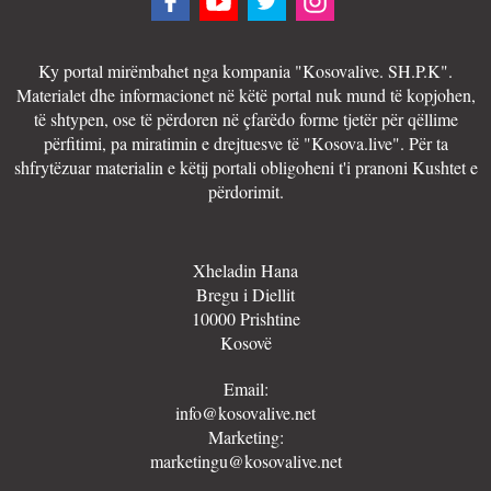
Ky portal mirëmbahet nga kompania "Kosovalive. SH.P.K".
Materialet dhe informacionet në këtë portal nuk mund të kopjohen,
të shtypen, ose të përdoren në çfarëdo forme tjetër për qëllime
përfitimi, pa miratimin e drejtuesve të "Kosova.live". Për ta
shfrytëzuar materialin e këtij portali obligoheni t'i pranoni Kushtet e
përdorimit.
Xheladin Hana
Bregu i Diellit
10000 Prishtine
Kosovë
Email:
info@kosovalive.net
Marketing:
marketingu@kosovalive.net