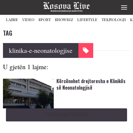
LAJME
VIDEO
SPORT
SHOWBIZ
LIFESTYLE
TEKNOLOGJI
K
TAG
klinika-e-neonatologjise
U gjetën 1 lajme:
Kërcënohet drejtoresha e Klinikës
së Neonatologjisë
TREGO MË SHUMË