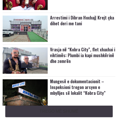
Arrestimi i Dibran Hoxhaj| Krejt çka
dihet deri me tani
Vrasja në “Kobra City”, flet xhaxhai i
viktimës: Plumbi ia kapi mushkërinë
dhe zemrën
Mungesë e dokumentacionit –
Inspeksioni tregon arsyen e
mbylljes së lokalit “Kobra City”
TREGO MË SHUMË