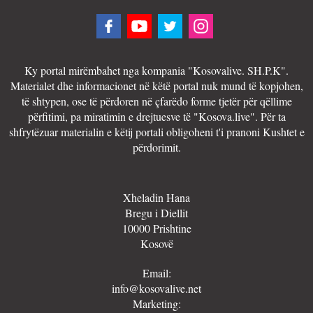
Ky portal mirëmbahet nga kompania "Kosovalive. SH.P.K".
Materialet dhe informacionet në këtë portal nuk mund të kopjohen,
të shtypen, ose të përdoren në çfarëdo forme tjetër për qëllime
përfitimi, pa miratimin e drejtuesve të "Kosova.live". Për ta
shfrytëzuar materialin e këtij portali obligoheni t'i pranoni Kushtet e
përdorimit.
Xheladin Hana
Bregu i Diellit
10000 Prishtine
Kosovë
Email:
info@kosovalive.net
Marketing: