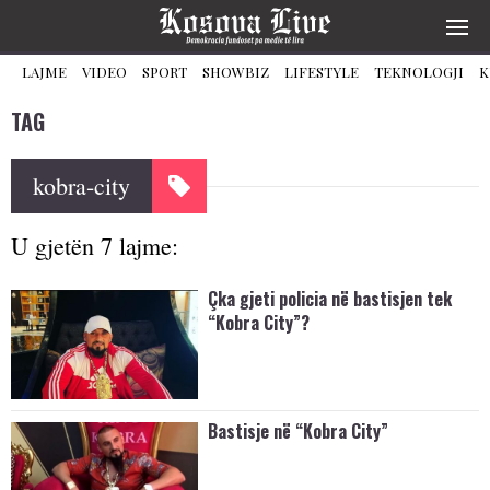
LAJME
VIDEO
SPORT
SHOWBIZ
LIFESTYLE
TEKNOLOGJI
K
TAG
kobra-city
U gjetën 7 lajme:
Çka gjeti policia në bastisjen tek
“Kobra City”?
Bastisje në “Kobra City”