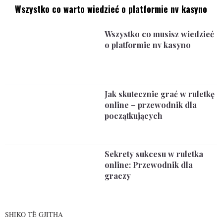
Wszystko co warto wiedzieć o platformie nv kasyno
Wszystko co musisz wiedzieć
o platformie nv kasyno
Jak skutecznie grać w ruletkę
online – przewodnik dla
początkujących
Sekrety sukcesu w ruletka
online: Przewodnik dla
graczy
SHIKO TË GJITHA