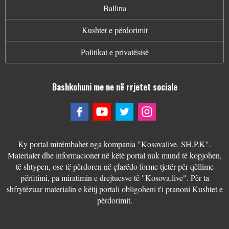
Ballina
Kushtet e përdorimit
Politikat e privatësisë
Bashkohuni me ne në rrjetet sociale
Ky portal mirëmbahet nga kompania "Kosovalive. SH.P.K".
Materialet dhe informacionet në këtë portal nuk mund të kopjohen,
të shtypen, ose të përdoren në çfarëdo forme tjetër për qëllime
përfitimi, pa miratimin e drejtuesve të "Kosova.live". Për ta
shfrytëzuar materialin e këtij portali obligoheni t'i pranoni Kushtet e
përdorimit.