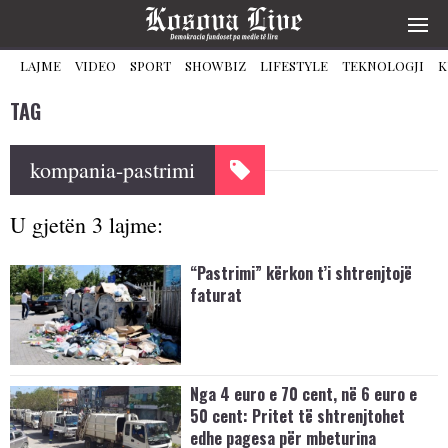
LAJME
VIDEO
SPORT
SHOWBIZ
LIFESTYLE
TEKNOLOGJI
K
TAG
kompania-pastrimi
U gjetën 3 lajme:
“Pastrimi” kërkon t’i shtrenjtojë
faturat
Nga 4 euro e 70 cent, në 6 euro e
50 cent: Pritet të shtrenjtohet
edhe pagesa për mbeturina