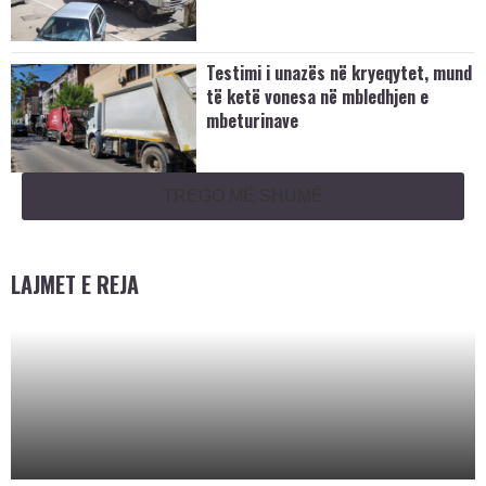
​Testimi i unazës në kryeqytet, mund
të ketë vonesa në mbledhjen e
mbeturinave
TREGO MË SHUMË
LAJMET E REJA