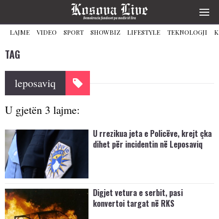
LAJME
VIDEO
SPORT
SHOWBIZ
LIFESTYLE
TEKNOLOGJI
K
TAG
leposaviq
U gjetën 3 lajme:
U rrezikua jeta e Policëve, krejt çka
dihet për incidentin në Leposaviq
Digjet vetura e serbit, pasi
konvertoi targat në RKS