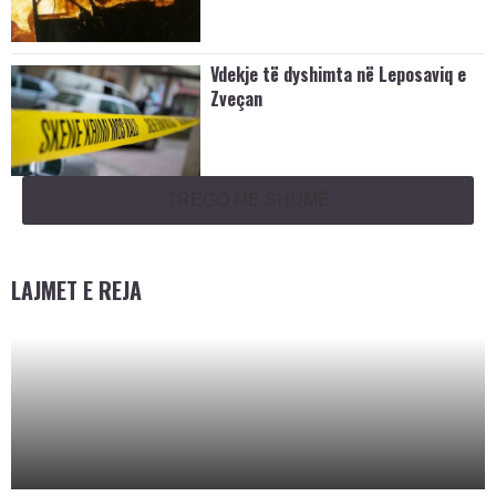
Vdekje të dyshimta në Leposaviq e
Zveçan
TREGO MË SHUMË
LAJMET E REJA