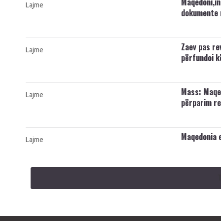
Maqedoni,in
Lajme
dokumente 
Zaev pas re
Lajme
përfundoi k
Mass: Maqed
Lajme
përparim re
Maqedonia e
Lajme