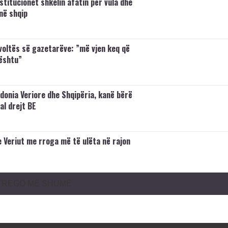
stitucionet shkelin afatin për vula dhe
në shqip
voltës së gazetarëve: ”më vjen keq që
ështu”
onia Veriore dhe Shqipëria, kanë bërë
al drejt BE
 Veriut me rroga më të ulëta në rajon
TREGO MË SHUMË