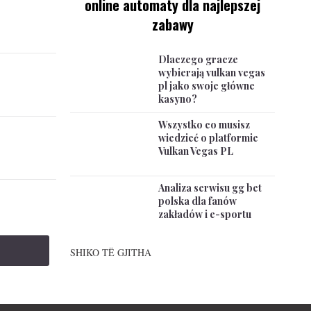
online automaty dla najlepszej
zabawy
Dlaczego gracze
wybierają vulkan vegas
pl jako swoje główne
kasyno?
Wszystko co musisz
wiedzieć o platformie
Vulkan Vegas PL
Analiza serwisu gg bet
polska dla fanów
zakładów i e-sportu
SHIKO TË GJITHA