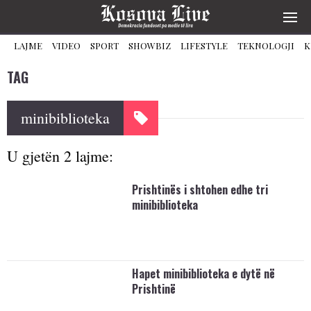
LAJME
VIDEO
SPORT
SHOWBIZ
LIFESTYLE
TEKNOLOGJI
K
TAG
minibiblioteka
U gjetën 2 lajme:
Prishtinës i shtohen edhe tri
minibiblioteka
​Hapet minibiblioteka e dytë në
Prishtinë