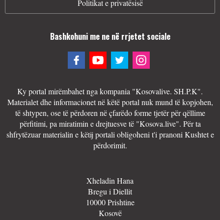
Politikat e privatësisë
Bashkohuni me ne në rrjetet sociale
Ky portal mirëmbahet nga kompania "Kosovalive. SH.P.K".
Materialet dhe informacionet në këtë portal nuk mund të kopjohen,
të shtypen, ose të përdoren në çfarëdo forme tjetër për qëllime
përfitimi, pa miratimin e drejtuesve të "Kosova.live". Për ta
shfrytëzuar materialin e këtij portali obligoheni t'i pranoni Kushtet e
përdorimit.
Xheladin Hana
Bregu i Diellit
10000 Prishtine
Kosovë